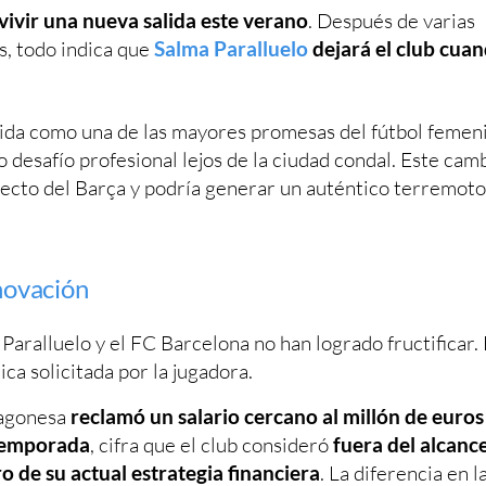
vivir una nueva salida este verano
. Después de varias
s, todo indica que
Salma Paralluelo
dejará el club cua
ocida como una de las mayores promesas del fútbol femen
desafío profesional lejos de la ciudad condal. Este cam
yecto del Barça y podría generar un auténtico terremoto
enovación
aralluelo y el FC Barcelona no han logrado fructificar. 
ca solicitada por la jugadora.
ragonesa
reclamó un salario cercano al millón de euros
temporada
, cifra que el club consideró
fuera del alcanc
o de su actual estrategia financiera
. La diferencia en l