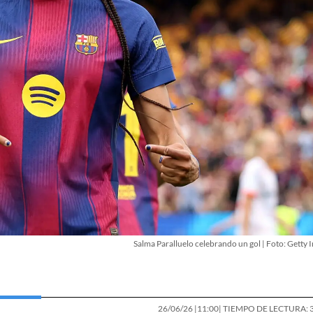
Salma Paralluelo celebrando un gol | Foto: Getty 
26/06/26 |
11:00
| TIEMPO DE LECTURA: 