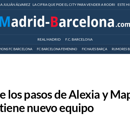
 A JULIÁN ÁLVAREZ
LA CIFRA QUE PIDE EL CITY PARA VENDER A RODRI
ESTE H
REAL MADRID
F.C. BARCELONA
IONS FC BARCELONA
FC BARCELONA FEMENINO
FICHAJES BARÇA
RUMORES B
e los pasos de Alexia y Ma
tiene nuevo equipo