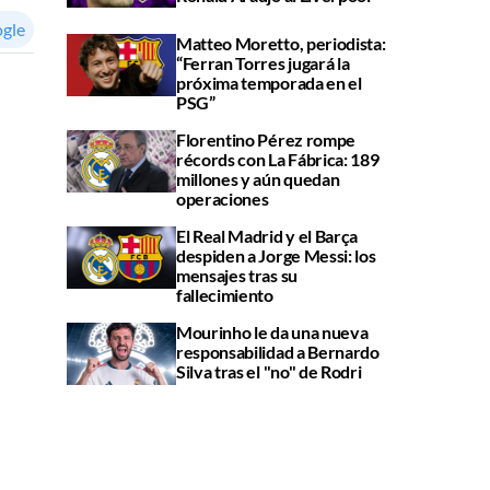
ogle
Matteo Moretto, periodista:
“Ferran Torres jugará la
próxima temporada en el
PSG”
Florentino Pérez rompe
récords con La Fábrica: 189
millones y aún quedan
operaciones
El Real Madrid y el Barça
despiden a Jorge Messi: los
mensajes tras su
fallecimiento
Mourinho le da una nueva
responsabilidad a Bernardo
Silva tras el "no" de Rodri