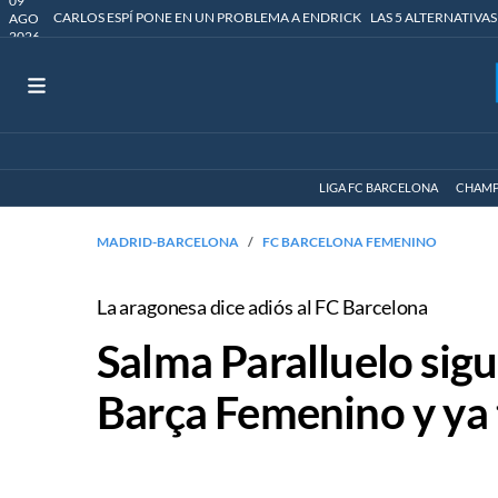
09
CARLOS ESPÍ PONE EN UN PROBLEMA A ENDRICK
LAS 5 ALTERNATIVAS
AGO
2026
LIGA FC BARCELONA
CHAMP
MADRID-BARCELONA
FC BARCELONA FEMENINO
La aragonesa dice adiós al FC Barcelona
Salma Paralluelo sigu
Barça Femenino y ya 