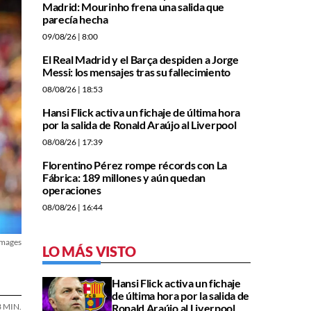
Madrid: Mourinho frena una salida que
parecía hecha
09/08/26
| 8:00
El Real Madrid y el Barça despiden a Jorge
Messi: los mensajes tras su fallecimiento
08/08/26
| 18:53
Hansi Flick activa un fichaje de última hora
por la salida de Ronald Araújo al Liverpool
08/08/26
| 17:39
Florentino Pérez rompe récords con La
Fábrica: 189 millones y aún quedan
operaciones
08/08/26
| 16:44
Images
LO MÁS VISTO
Hansi Flick activa un fichaje
de última hora por la salida de
Ronald Araújo al Liverpool
3 MIN.