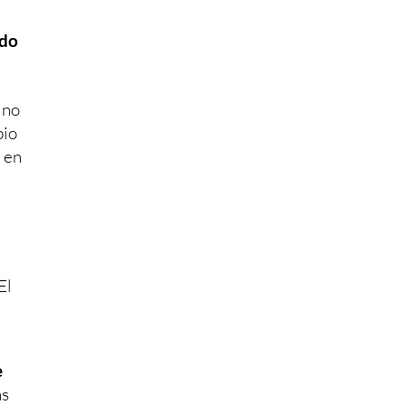
ndo
ino
bio
 en
El
e
as