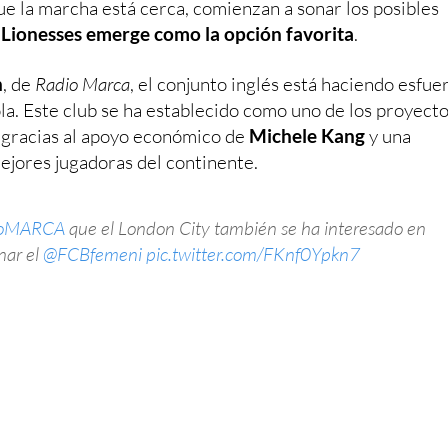
e la marcha está cerca, comienzan a sonar los posibles
 Lionesses emerge como la opción favorita
.
n
, de
Radio Marca
, el conjunto inglés está haciendo esfue
ola. Este club se ha establecido como uno de los proyect
 gracias al apoyo económico de
Michele Kang
y una
mejores jugadoras del continente.
ioMARCA
que el London City también se ha interesado en
nar el
@FCBfemeni
pic.twitter.com/FKnf0Ypkn7