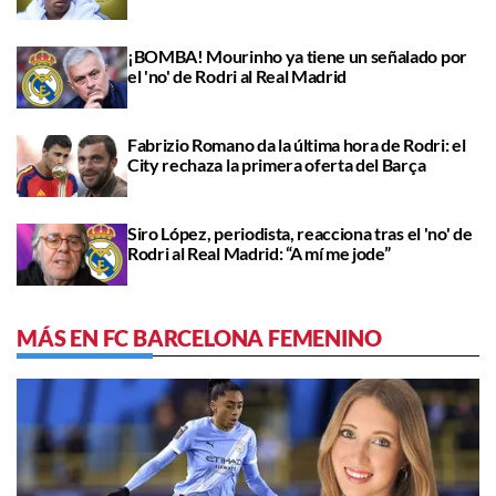
¡BOMBA! Mourinho ya tiene un señalado por
el 'no' de Rodri al Real Madrid
Fabrizio Romano da la última hora de Rodri: el
City rechaza la primera oferta del Barça
Siro López, periodista, reacciona tras el 'no' de
Rodri al Real Madrid: “A mí me jode”
MÁS EN FC BARCELONA FEMENINO