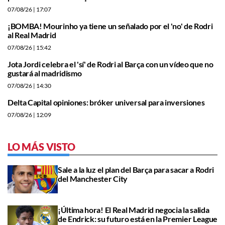
07/08/26
| 17:07
¡BOMBA! Mourinho ya tiene un señalado por el 'no' de Rodri
al Real Madrid
07/08/26
| 15:42
Jota Jordi celebra el 'sí' de Rodri al Barça con un vídeo que no
gustará al madridismo
07/08/26
| 14:30
Delta Capital opiniones: bróker universal para inversiones
07/08/26
| 12:09
LO MÁS VISTO
Sale a la luz el plan del Barça para sacar a Rodri
del Manchester City
¡Última hora! El Real Madrid negocia la salida
de Endrick: su futuro está en la Premier League