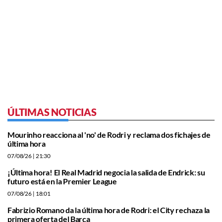
ÚLTIMAS NOTICIAS
Mourinho reacciona al 'no' de Rodri y reclama dos fichajes de
última hora
07/08/26
| 21:30
¡Última hora! El Real Madrid negocia la salida de Endrick: su
futuro está en la Premier League
07/08/26
| 18:01
Fabrizio Romano da la última hora de Rodri: el City rechaza la
primera oferta del Barça