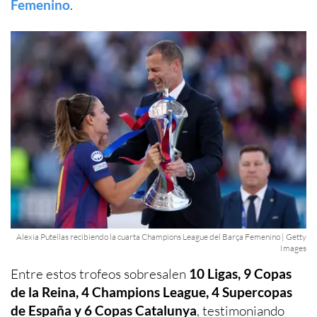
Femenino
.
Alexia Putellas recibiendo la cuarta Champions League del Barça Femenino | Getty
Images
Entre estos trofeos sobresalen
10 Ligas, 9 Copas
de la Reina, 4 Champions League, 4 Supercopas
de España y 6 Copas Catalunya
, testimoniando