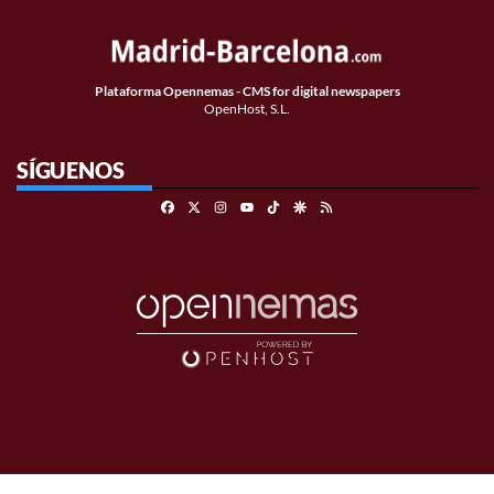
Plataforma Opennemas - CMS for digital newspapers
OpenHost, S.L.
SÍGUENOS
Facebook
X
Instagram
TikTok
Google Discover
RSS
Youtube