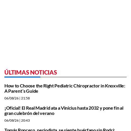
ÚLTIMAS NOTICIAS
How to Choose the Right Pediatric Chiropractor in Knoxville:
A Parent´s Guide
06/08/26
| 21:58
¡Oficial! El Real Madrid ata a Vinícius hasta 2032 y pone fin al
gran culebrón del verano
06/08/26
| 20:43
Tomás Roncero, periodista, se siente huérfano sin Rodri: