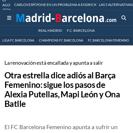
07
CARLOS ESPÍ PONE EN UN PROBLEMA A ENDRICK
LAS 5 ALTERNATIVAS
AGO
2026
REAL MADRID
F.C. BARCELONA
LIGA FC BARCELONA
CHAMPIONS FC BARCELONA
FC BARCELONA FEMENINO
La renovación está encallada y apunta a salir
Otra estrella dice adiós al Barça
Femenino: sigue los pasos de
Alexia Putellas, Mapi León y Ona
Batlle
El FC Barcelona Femenino apunta a sufrir un