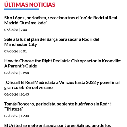
ÚLTIMAS NOTICIAS
Siro López, periodista, reacciona tras el 'no' de Rodri al Real
Madrid: “A mí me jode”
07/08/26
| 9:00
Sale a la luz el plan del Barça para sacar a Rodri del
Manchester City
07/08/26
| 8:01
How to Choose the Right Pediatric Chiropractor in Knoxville:
A Parent´s Guide
06/08/26
| 21:58
¡Oficial! El Real Madrid ata a Vinícius hasta 2032 y pone fin al
gran culebrón del verano
06/08/26
| 20:43
Tomás Roncero, periodista, se siente huérfano sin Rodri:
“Tristeza”
06/08/26
| 19:30
El United se mete en la puja por Jorge Salinas, uno de los