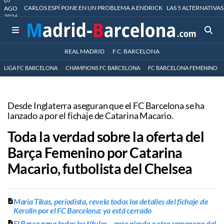
07
CARLOS ESPÍ PONE EN UN PROBLEMA A ENDRICK
LAS 5 ALTERNATIVAS
AGO
2026
REAL MADRID
F.C. BARCELONA
LIGA FC BARCELONA
CHAMPIONS FC BARCELONA
FC BARCELONA FEMENINO
Desde Inglaterra aseguran que el FC Barcelona se ha
lanzado a por el fichaje de Catarina Macario.
Toda la verdad sobre la oferta del
Barça Femenino por Catarina
Macario, futbolista del Chelsea
Maria Tikas, periodista, revela todos los detalles del fichaje de
Kerolin por el FC Barcelona: ya está cerrado
El Barça gana todos los títulos... pero pierde a otra campeona del