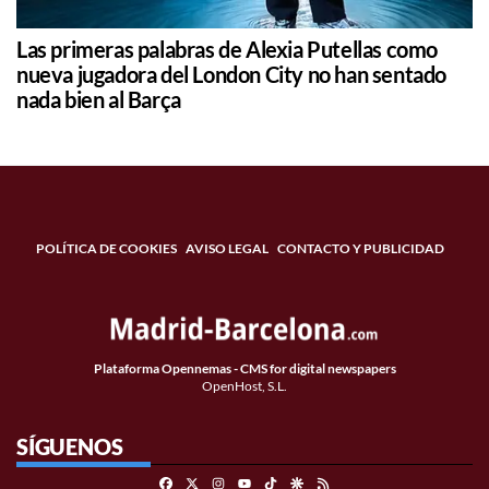
Las primeras palabras de Alexia Putellas como
nueva jugadora del London City no han sentado
nada bien al Barça
POLÍTICA DE COOKIES
AVISO LEGAL
CONTACTO Y PUBLICIDAD
Plataforma Opennemas - CMS for digital newspapers
OpenHost, S.L.
SÍGUENOS
Facebook
X
Instagram
TikTok
Google Discover
RSS