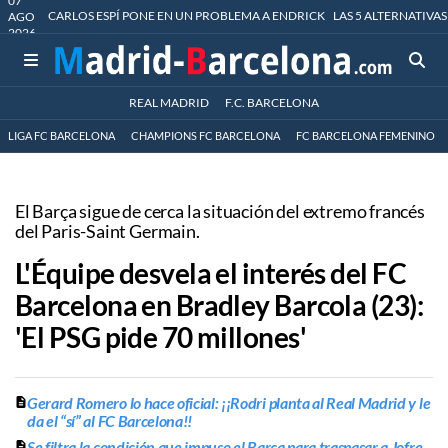
07
CARLOS ESPÍ PONE EN UN PROBLEMA A ENDRICK
LAS 5 ALTERNATIVAS
AGO
2026
REAL MADRID
F.C. BARCELONA
LIGA FC BARCELONA
CHAMPIONS FC BARCELONA
FC BARCELONA FEMENINO
El Barça sigue de cerca la situación del extremo francés
del Paris-Saint Germain.
L'Équipe desvela el interés del FC
Barcelona en Bradley Barcola (23):
'El PSG pide 70 millones'
Gerard Romero lo hace oficial: ¡¡Rodri planta al Real Madrid y le
da el “sí” al FC Barcelona!!
Se filtra la condición que impuso el Barça para traspasar a Jofre