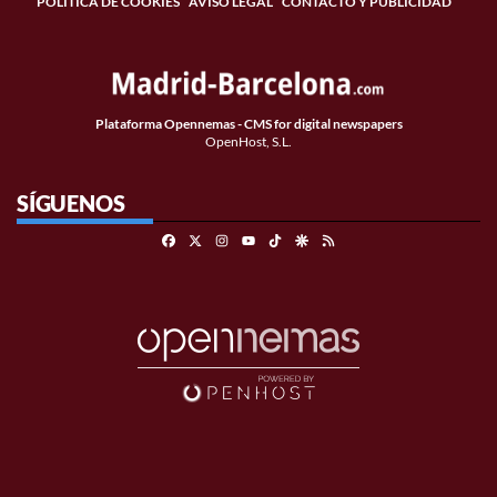
POLÍTICA DE COOKIES
AVISO LEGAL
CONTACTO Y PUBLICIDAD
Plataforma Opennemas - CMS for digital newspapers
OpenHost, S.L.
SÍGUENOS
Facebook
X
Instagram
TikTok
Google Discover
RSS
Youtube