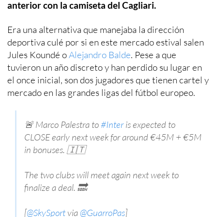
anterior con la camiseta del Cagliari.
Era una alternativa que manejaba la dirección
deportiva culé por si en este mercado estival salen
Jules Koundé o
Alejandro Balde
. Pese a que
tuvieron un año discreto y han perdido su lugar en
el once inicial, son dos jugadores que tienen cartel y
mercado en las grandes ligas del fútbol europeo.
🚨 Marco Palestra to
#Inter
is expected to
CLOSE early next week for around €45M + €5M
in bonuses. 🇮🇹
The two clubs will meet again next week to
finalize a deal. 🔜
[
@SkySport
via
@GuarroPas
]