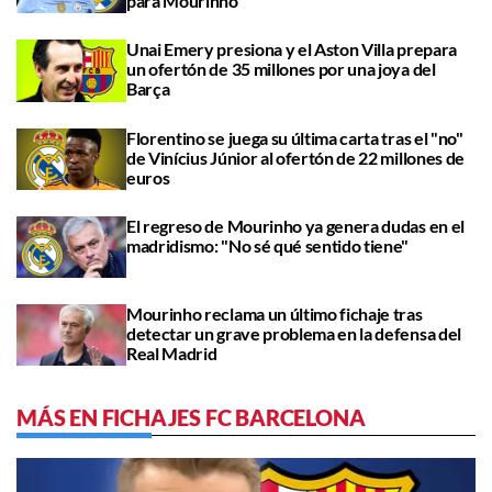
para Mourinho
Unai Emery presiona y el Aston Villa prepara
un ofertón de 35 millones por una joya del
Barça
Florentino se juega su última carta tras el "no"
de Vinícius Júnior al ofertón de 22 millones de
euros
El regreso de Mourinho ya genera dudas en el
madridismo: "No sé qué sentido tiene"
Mourinho reclama un último fichaje tras
detectar un grave problema en la defensa del
Real Madrid
MÁS EN FICHAJES FC BARCELONA