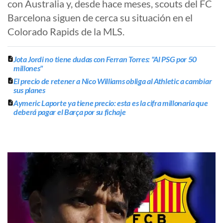
con Australia y, desde hace meses, scouts del FC
Barcelona siguen de cerca su situación en el
Colorado Rapids de la MLS.
Jota Jordi no tiene dudas con Ferran Torres: "Al PSG por 50
millones"
El precio de retener a Nico Williams obliga al Athletic a cambiar
sus planes
Aymeric Laporte ya tiene precio: esta es la cifra millonaria que
deberá pagar el Barça por su fichaje