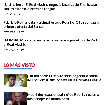
¡Última hora! El Real Madrid negocia la salida de Endrick: su
futuro está en la Premier League
07/08/26
| 18:01
Fabrizio Romano da la última hora de Rodri: el City rechaza la
primera oferta del Barça
07/08/26
| 17:07
¡BOMBA! Mourinho ya tiene un señalado por el 'no' de Rodri
al Real Madrid
07/08/26
| 15:42
LO MÁS VISTO
¡Última hora! El Real Madrid negocia la salida
de Endrick: su futuro está en la Premier League
Mourinho reacciona al 'no' de Rodri y reclama
dos fichajes de última hora