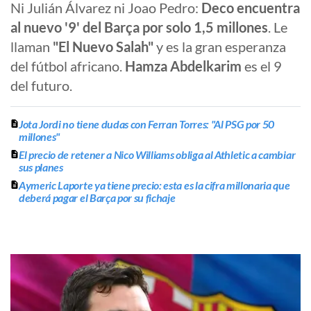
Ni Julián Álvarez ni Joao Pedro:
Deco encuentra
al nuevo '9' del Barça por solo 1,5 millones
. Le
llaman
"El Nuevo Salah"
y es la gran esperanza
del fútbol africano.
Hamza Abdelkarim
es el 9
del futuro.
Jota Jordi no tiene dudas con Ferran Torres: "Al PSG por 50
millones"
El precio de retener a Nico Williams obliga al Athletic a cambiar
sus planes
Aymeric Laporte ya tiene precio: esta es la cifra millonaria que
deberá pagar el Barça por su fichaje