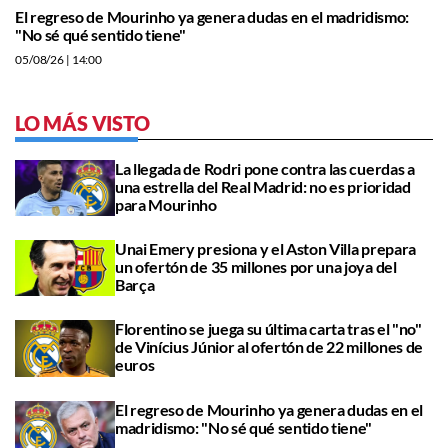
El regreso de Mourinho ya genera dudas en el madridismo:
"No sé qué sentido tiene"
05/08/26
| 14:00
LO MÁS VISTO
La llegada de Rodri pone contra las cuerdas a
una estrella del Real Madrid: no es prioridad
para Mourinho
Unai Emery presiona y el Aston Villa prepara
un ofertón de 35 millones por una joya del
Barça
Florentino se juega su última carta tras el "no"
de Vinícius Júnior al ofertón de 22 millones de
euros
El regreso de Mourinho ya genera dudas en el
madridismo: "No sé qué sentido tiene"