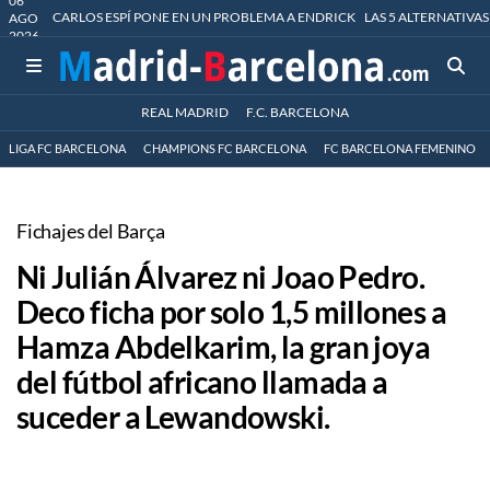
06
CARLOS ESPÍ PONE EN UN PROBLEMA A ENDRICK
LAS 5 ALTERNATIVAS
AGO
2026
REAL MADRID
F.C. BARCELONA
LIGA FC BARCELONA
CHAMPIONS FC BARCELONA
FC BARCELONA FEMENINO
Fichajes del Barça
Ni Julián Álvarez ni Joao Pedro.
Deco ficha por solo 1,5 millones a
Hamza Abdelkarim, la gran joya
del fútbol africano llamada a
suceder a Lewandowski.