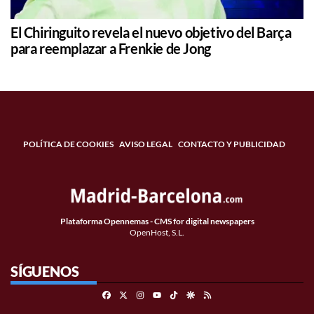
El Chiringuito revela el nuevo objetivo del Barça
para reemplazar a Frenkie de Jong
POLÍTICA DE COOKIES
AVISO LEGAL
CONTACTO Y PUBLICIDAD
Plataforma Opennemas - CMS for digital newspapers
OpenHost, S.L.
SÍGUENOS
Facebook
X
Instagram
TikTok
Google Discover
RSS
Youtube