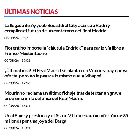
ÚLTIMAS NOTICIAS
La llegada de Ayyoub Bouaddi al City acerca a Rodri y
complica el futuro de un canterano del Real Madrid
06/08/26
| 3:27
Florentino impone la "cláusula Endrick" para darle vía libre a
Franco Mastantuono
05/08/26
| 19:01
¡Última hora! El Real Madrid se planta con Vinícius: hay nueva
oferta, pero no le pagará lo mismo que a Mbappé
05/08/26
| 17:26
Mourinho reclama un último fichaje tras detectar un grave
problema en la defensa del Real Madrid
05/08/26
| 16:01
Unai Emery presiona y el Aston Villa prepara un ofertón de 35
millones por una joya del Barça
05/08/26
| 15:01