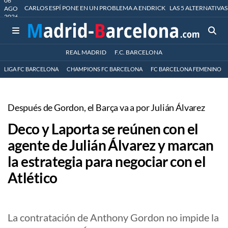
06
CARLOS ESPÍ PONE EN UN PROBLEMA A ENDRICK
LAS 5 ALTERNATIVAS
AGO
2026
REAL MADRID
F.C. BARCELONA
LIGA FC BARCELONA
CHAMPIONS FC BARCELONA
FC BARCELONA FEMENINO
Después de Gordon, el Barça va a por Julián Álvarez
Deco y Laporta se reúnen con el
agente de Julián Álvarez y marcan
la estrategia para negociar con el
Atlético
La contratación de Anthony Gordon no impide la