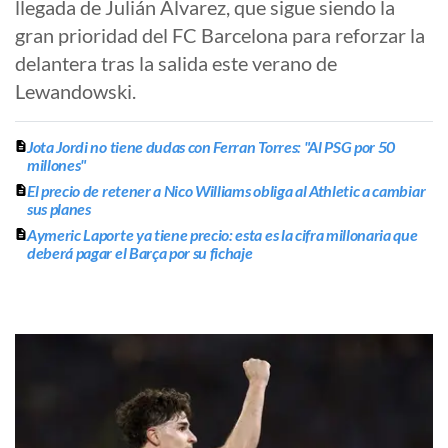
llegada de Julián Álvarez, que sigue siendo la
gran prioridad del FC Barcelona para reforzar la
delantera tras la salida este verano de
Lewandowski.
Jota Jordi no tiene dudas con Ferran Torres: "Al PSG por 50
millones"
El precio de retener a Nico Williams obliga al Athletic a cambiar
sus planes
Aymeric Laporte ya tiene precio: esta es la cifra millonaria que
deberá pagar el Barça por su fichaje