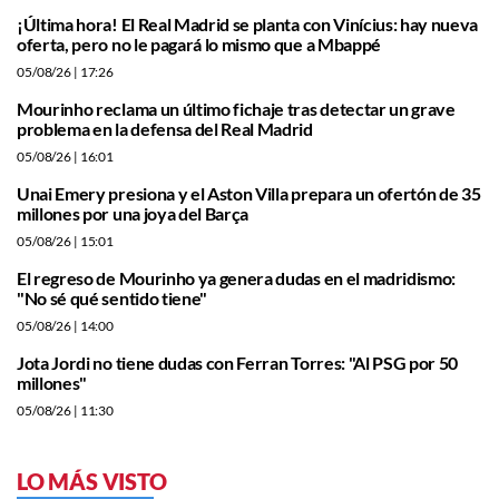
¡Última hora! El Real Madrid se planta con Vinícius: hay nueva
oferta, pero no le pagará lo mismo que a Mbappé
05/08/26
| 17:26
Mourinho reclama un último fichaje tras detectar un grave
problema en la defensa del Real Madrid
05/08/26
| 16:01
Unai Emery presiona y el Aston Villa prepara un ofertón de 35
millones por una joya del Barça
05/08/26
| 15:01
El regreso de Mourinho ya genera dudas en el madridismo:
"No sé qué sentido tiene"
05/08/26
| 14:00
Jota Jordi no tiene dudas con Ferran Torres: "Al PSG por 50
millones"
05/08/26
| 11:30
LO MÁS VISTO