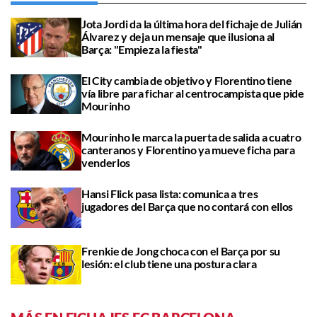
Jota Jordi da la última hora del fichaje de Julián
Álvarez y deja un mensaje que ilusiona al
Barça: "Empieza la fiesta"
El City cambia de objetivo y Florentino tiene
vía libre para fichar al centrocampista que pide
Mourinho
Mourinho le marca la puerta de salida a cuatro
canteranos y Florentino ya mueve ficha para
venderlos
Hansi Flick pasa lista: comunica a tres
jugadores del Barça que no contará con ellos
Frenkie de Jong choca con el Barça por su
lesión: el club tiene una postura clara