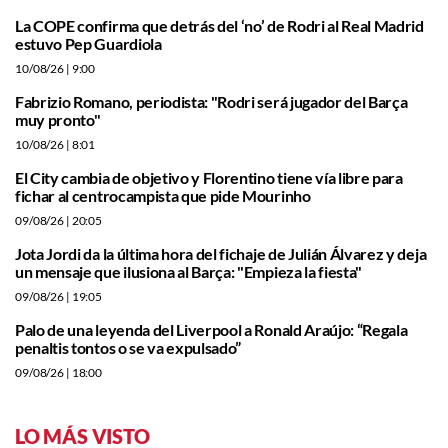
La COPE confirma que detrás del ‘no’ de Rodri al Real Madrid
estuvo Pep Guardiola
10/08/26
| 9:00
Fabrizio Romano, periodista: "Rodri será jugador del Barça
muy pronto"
10/08/26
| 8:01
El City cambia de objetivo y Florentino tiene vía libre para
fichar al centrocampista que pide Mourinho
09/08/26
| 20:05
Jota Jordi da la última hora del fichaje de Julián Álvarez y deja
un mensaje que ilusiona al Barça: "Empieza la fiesta"
09/08/26
| 19:05
Palo de una leyenda del Liverpool a Ronald Araújo: “Regala
penaltis tontos o se va expulsado”
09/08/26
| 18:00
LO MÁS VISTO