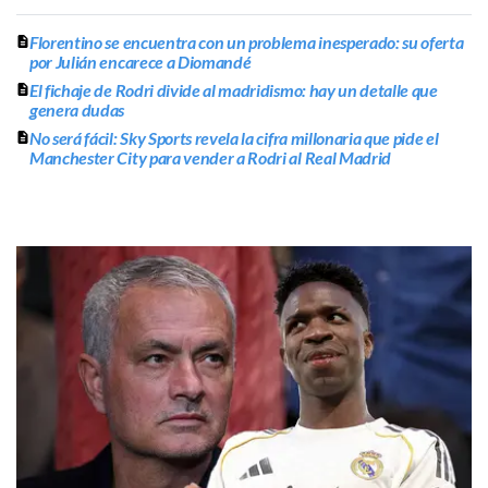
Florentino se encuentra con un problema inesperado: su oferta
por Julián encarece a Diomandé
El fichaje de Rodri divide al madridismo: hay un detalle que
genera dudas
No será fácil: Sky Sports revela la cifra millonaria que pide el
Manchester City para vender a Rodri al Real Madrid