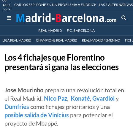
06
CARLOS ESPÍ PONE EN UN PROBLEMA A ENDRICK
LAS 5 ALTERNATIVAS
AGO
2026
REAL MADRID
F.C. BARCELONA
LIGA REAL MADRID
CHAMPIONS REAL MADRID
REAL MADRID FEMENINO
FICH
Los 4 fichajes que Florentino
presentará si gana las elecciones
Jose Mourinho
prepara una revolución total en
el Real Madrid:
NIco Paz
,
Konaté
,
Gvardiol
y
Dumfries
como fichajes prioritarios y una
posible salida de Vinícius
para potenciar el
proyecto de Mbappé.