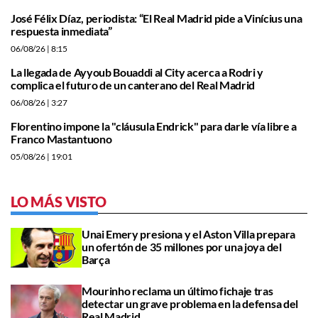
José Félix Díaz, periodista: “El Real Madrid pide a Vinícius una
respuesta inmediata”
06/08/26
| 8:15
La llegada de Ayyoub Bouaddi al City acerca a Rodri y
complica el futuro de un canterano del Real Madrid
06/08/26
| 3:27
Florentino impone la "cláusula Endrick" para darle vía libre a
Franco Mastantuono
05/08/26
| 19:01
LO MÁS VISTO
Unai Emery presiona y el Aston Villa prepara
un ofertón de 35 millones por una joya del
Barça
Mourinho reclama un último fichaje tras
detectar un grave problema en la defensa del
Real Madrid