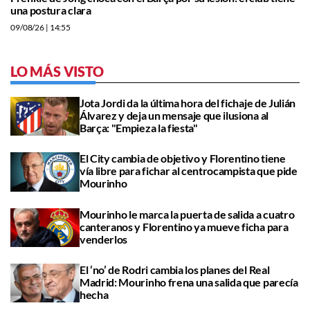
una postura clara
09/08/26
| 14:55
LO MÁS VISTO
Jota Jordi da la última hora del fichaje de Julián
Álvarez y deja un mensaje que ilusiona al
Barça: "Empieza la fiesta"
El City cambia de objetivo y Florentino tiene
vía libre para fichar al centrocampista que pide
Mourinho
Mourinho le marca la puerta de salida a cuatro
canteranos y Florentino ya mueve ficha para
venderlos
El ‘no’ de Rodri cambia los planes del Real
Madrid: Mourinho frena una salida que parecía
hecha