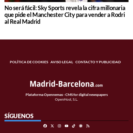
No será fácil: Sky Sports revela la cifra millonaria
que pide el Manchester City para vender a Rodri
al Real Madrid
POLÍTICA DE COOKIES
AVISO LEGAL
CONTACTO Y PUBLICIDAD
Plataforma Opennemas - CMS for digital newspapers
OpenHost, S.L.
SÍGUENOS
Facebook
X
Instagram
TikTok
Google Discover
RSS
Youtube