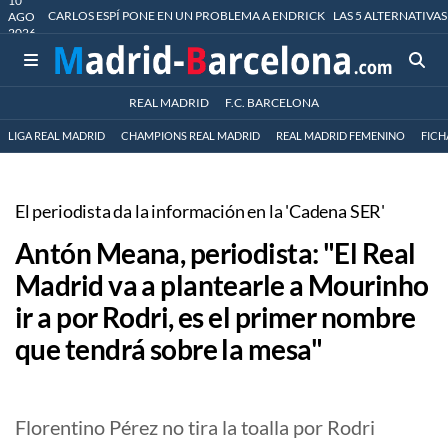
10
CARLOS ESPÍ PONE EN UN PROBLEMA A ENDRICK
LAS 5 ALTERNATIVAS
AGO
2026
REAL MADRID
F.C. BARCELONA
LIGA REAL MADRID
CHAMPIONS REAL MADRID
REAL MADRID FEMENINO
FICH
El periodista da la información en la 'Cadena SER'
Antón Meana, periodista: "El Real
Madrid va a plantearle a Mourinho
ir a por Rodri, es el primer nombre
que tendrá sobre la mesa"
Florentino Pérez no tira la toalla por Rodri