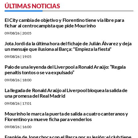
ÚLTIMAS NOTICIAS
El City cambia de objetivo y Florentino tiene vía libre para
fichar al centrocampista que pide Mourinho
09/08/26
| 20:05
Jota Jordi da la última hora del fichaje de Julián Álvarez y deja
un mensaje que ilusiona al Barça: "Empieza la fiesta"
09/08/26
| 19:05
Palo de una leyenda del Liverpool a Ronald Araújo: “Regala
penaltis tontos o se va expulsado”
09/08/26
| 18:00
La llegada de Ronald Araújo al Liverpool bloquea la salida de
una promesa del Real Madrid
09/08/26
| 17:01
Mourinho le marca la puerta de salida a cuatro canteranos y
Florentino ya mueve ficha para venderlos
09/08/26
| 16:00
Frenkie de Jong choca con el Barça por su lesión: el club tiene