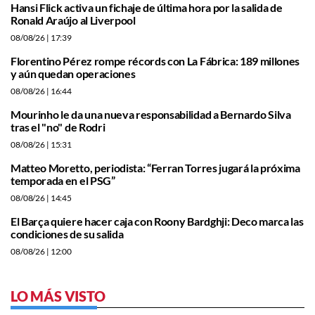
Hansi Flick activa un fichaje de última hora por la salida de
Ronald Araújo al Liverpool
08/08/26
| 17:39
Florentino Pérez rompe récords con La Fábrica: 189 millones
y aún quedan operaciones
08/08/26
| 16:44
Mourinho le da una nueva responsabilidad a Bernardo Silva
tras el "no" de Rodri
08/08/26
| 15:31
Matteo Moretto, periodista: “Ferran Torres jugará la próxima
temporada en el PSG”
08/08/26
| 14:45
El Barça quiere hacer caja con Roony Bardghji: Deco marca las
condiciones de su salida
08/08/26
| 12:00
LO MÁS VISTO