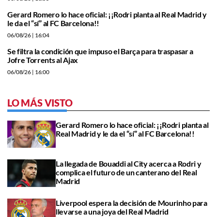
Gerard Romero lo hace oficial: ¡¡Rodri planta al Real Madrid y
le da el “sí” al FC Barcelona!!
06/08/26
| 16:04
Se filtra la condición que impuso el Barça para traspasar a
Jofre Torrents al Ajax
06/08/26
| 16:00
LO MÁS VISTO
Gerard Romero lo hace oficial: ¡¡Rodri planta al
Real Madrid y le da el “sí” al FC Barcelona!!
La llegada de Bouaddi al City acerca a Rodri y
complica el futuro de un canterano del Real
Madrid
Liverpool espera la decisión de Mourinho para
llevarse a una joya del Real Madrid