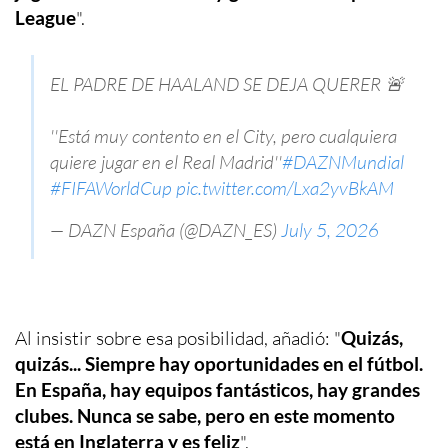
League
".
EL PADRE DE HAALAND SE DEJA QUERER 🚨
''Está muy contento en el City, pero cualquiera
quiere jugar en el Real Madrid''
#DAZNMundial
#FIFAWorldCup
pic.twitter.com/Lxa2yvBkAM
— DAZN España (@DAZN_ES)
July 5, 2026
Al insistir sobre esa posibilidad, añadió: "
Quizás,
quizás... Siempre hay oportunidades en el fútbol.
En España, hay equipos fantásticos, hay grandes
clubes. Nunca se sabe, pero en este momento
está en Inglaterra y es feliz
".