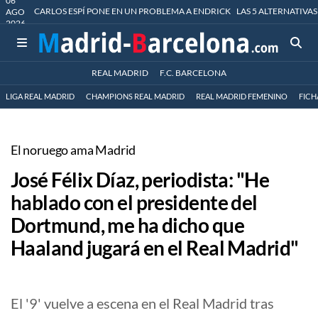
06
CARLOS ESPÍ PONE EN UN PROBLEMA A ENDRICK
LAS 5 ALTERNATIVAS
AGO
2026
REAL MADRID
F.C. BARCELONA
LIGA REAL MADRID
CHAMPIONS REAL MADRID
REAL MADRID FEMENINO
FICH
El noruego ama Madrid
José Félix Díaz, periodista: "He
hablado con el presidente del
Dortmund, me ha dicho que
Haaland jugará en el Real Madrid"
El '9' vuelve a escena en el Real Madrid tras