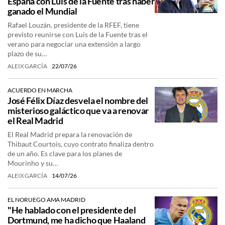
España con Luis de la Fuente tras haber
ganado el Mundial
Rafael Louzán, presidente de la RFEF, tiene
previsto reunirse con Luis de la Fuente tras el
verano para negociar una extensión a largo
plazo de su…
ALEIX GARCÍA
22/07/26
ACUERDO EN MARCHA
José Félix Díaz desvela el nombre del
misterioso galáctico que va a renovar
el Real Madrid
El Real Madrid prepara la renovación de
Thibaut Courtois, cuyo contrato finaliza dentro
de un año. Es clave para los planes de
Mourinho y su…
ALEIX GARCÍA
14/07/26
EL NORUEGO AMA MADRID
"He hablado con el presidente del
Dortmund, me ha dicho que Haaland