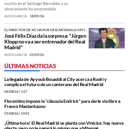
mucho en el Santiago Bernabéu y su
ofrecimiento ha sorprendido.
ALEIX GARCÍA
18/05/26
EL DIRECTOR DE 'AS' DA POR DESCARTADA LA OPCIÓN DE KLOPP PARA EL BANQUILLO DEL REAL MADRID.
José Félix Díaz da la sorpresa: ''Jürgen
Klopp no va a ser entrenador del Real
Madrid''
ALEIX GARCÍA
01/05/26
ÚLTIMAS NOTICIAS
La llegada de Ayyoub Bouaddi al City acerca a Rodri y
complica el futuro de un canterano del Real Madrid
06/08/26
| 3:27
Florentino impone la "cláusula Endrick" para darle vía libre a
Franco Mastantuono
05/08/26
| 19:01
¡Última hora! El Real Madrid se planta con Vinícius: hay nueva
oferta, pero no le pagará lo mismo que a Mbappé