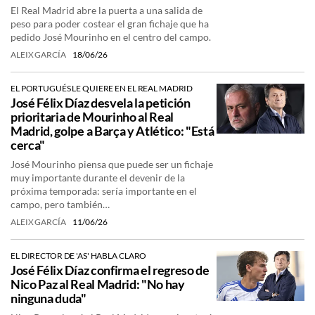
El Real Madrid abre la puerta a una salida de
peso para poder costear el gran fichaje que ha
pedido José Mourinho en el centro del campo.
ALEIX GARCÍA
18/06/26
EL PORTUGUÉS LE QUIERE EN EL REAL MADRID
José Félix Díaz desvela la petición
prioritaria de Mourinho al Real
Madrid, golpe a Barça y Atlético: "Está
cerca"
José Mourinho piensa que puede ser un fichaje
muy importante durante el devenir de la
próxima temporada: sería importante en el
campo, pero también…
ALEIX GARCÍA
11/06/26
EL DIRECTOR DE 'AS' HABLA CLARO
José Félix Díaz confirma el regreso de
Nico Paz al Real Madrid: "No hay
ninguna duda"