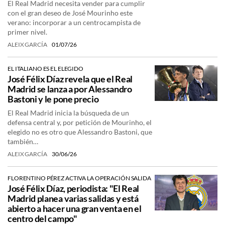
El Real Madrid necesita vender para cumplir
con el gran deseo de José Mourinho este
verano: incorporar a un centrocampista de
primer nivel.
ALEIX GARCÍA
01/07/26
EL ITALIANO ES EL ELEGIDO
José Félix Díaz revela que el Real
Madrid se lanza a por Alessandro
Bastoni y le pone precio
El Real Madrid inicia la búsqueda de un
defensa central y, por petición de Mourinho, el
elegido no es otro que Alessandro Bastoni, que
también…
ALEIX GARCÍA
30/06/26
FLORENTINO PÉREZ ACTIVA LA OPERACIÓN SALIDA
José Félix Díaz, periodista: "El Real
Madrid planea varias salidas y está
abierto a hacer una gran venta en el
centro del campo"