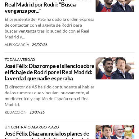
Real Madrid por Rodri: "Busca
venganza por..."
El presidente del PSG ha dado la orden expresa
de contactar con el agente de Rodri para
buscar venganza tras lo sucedido con el Real
Madrid y…
ALEIX GARCÍA
29/07/26
TODA LA VERDAD
José Félix Díaz rompe el silencio sobre
el fichaje de Rodri por el Real Madrid:
la verdad que nadie esperaba
El director de AS ha sido contundente al hablar
de los rumores que vinculan, nuevamente, al
mediocentro y capitán de España con el Real
Madrid.
REDACCIÓN
23/07/26
UN CONTRATO A LARGO PLAZO
José Félix Díaz anuncia los planes de