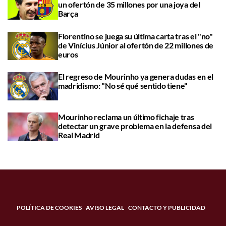
un ofertón de 35 millones por una joya del
Barça
Florentino se juega su última carta tras el "no"
de Vinícius Júnior al ofertón de 22 millones de
euros
El regreso de Mourinho ya genera dudas en el
madridismo: "No sé qué sentido tiene"
Mourinho reclama un último fichaje tras
detectar un grave problema en la defensa del
Real Madrid
POLÍTICA DE COOKIES
AVISO LEGAL
CONTACTO Y PUBLICIDAD