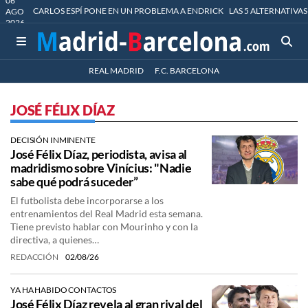
06
CARLOS ESPÍ PONE EN UN PROBLEMA A ENDRICK
LAS 5 ALTERNATIVAS
AGO
2026
REAL MADRID
F.C. BARCELONA
JOSÉ FÉLIX DÍAZ
DECISIÓN INMINENTE
José Félix Díaz, periodista, avisa al
madridismo sobre Vinícius: "Nadie
sabe qué podrá suceder”
El futbolista debe incorporarse a los
entrenamientos del Real Madrid esta semana.
Tiene previsto hablar con Mourinho y con la
directiva, a quienes…
REDACCIÓN
02/08/26
YA HA HABIDO CONTACTOS
José Félix Díaz revela al gran rival del