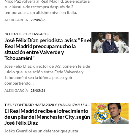
Nico Paz volverá al Real Madrid, que ejecutará
su cláusula de recompra después de 2
temporadas a un altísimo nivel en Italia.
ALEIX GARCÍA
29/05/26
NO HAN HECHO LAS PACES
José Félix Díaz, periodista, avisa: "En el
Real Madrid preocupa mucho la
situación entre Valverde y
Tchouaméni"
José Félix Díaz, director de 'AS', pone en tela de
juicio que la relación entre Fede Valverde y
Tchouaméni sea la idónea para seguir
compartiendo…
ALEIX GARCÍA
28/05/26
TIENE CONTRATO HASTA 2028 Y YA ANALIZA SU FUTURO
El Real Madrid recibe el ofrecimiento
de un pilar del Manchester City, según
José Félix Díaz
Joško Gvardiol es un defensor que gusta