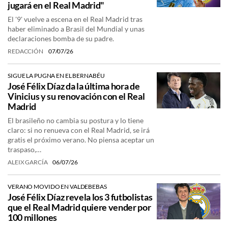
jugará en el Real Madrid"
El '9' vuelve a escena en el Real Madrid tras
haber eliminado a Brasil del Mundial y unas
declaraciones bomba de su padre.
REDACCIÓN
07/07/26
SIGUE LA PUGNA EN EL BERNABÉU
José Félix Díaz da la última hora de
Vinicius y su renovación con el Real
Madrid
El brasileño no cambia su postura y lo tiene
claro: si no renueva con el Real Madrid, se irá
gratis el próximo verano. No piensa aceptar un
traspaso,…
ALEIX GARCÍA
06/07/26
VERANO MOVIDO EN VALDEBEBAS
José Félix Díaz revela los 3 futbolistas
que el Real Madrid quiere vender por
100 millones