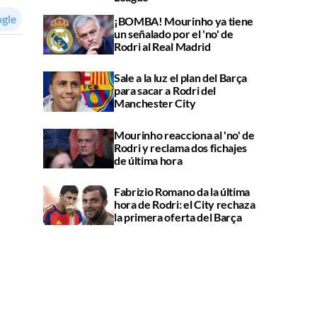
ogle
¡BOMBA! Mourinho ya tiene
un señalado por el 'no' de
Rodri al Real Madrid
Sale a la luz el plan del Barça
para sacar a Rodri del
Manchester City
Mourinho reacciona al 'no' de
Rodri y reclama dos fichajes
de última hora
Fabrizio Romano da la última
hora de Rodri: el City rechaza
la primera oferta del Barça