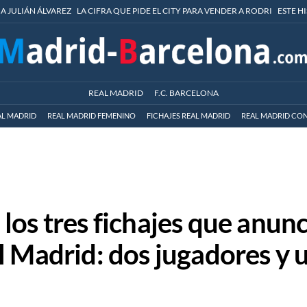
 A JULIÁN ÁLVAREZ
LA CIFRA QUE PIDE EL CITY PARA VENDER A RODRI
ESTE H
REAL MADRID
F.C. BARCELONA
AL MADRID
REAL MADRID FEMENINO
FICHAJES REAL MADRID
REAL MADRID CON
los tres fichajes que anun
l Madrid: dos jugadores y 