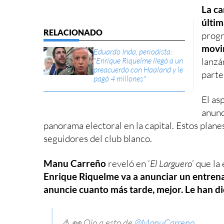
La ca
últim
progr
movi
Eduardo Inda, periodista:
"Enrique Riquelme llegó a un
lanzá
preacuerdo con Haaland y le
parte
pagó 4 millones"
El as
anunc
panorama electoral en la capital. Estos plan
seguidores del club blanco.
Manu Carreño
reveló en ‘
El Larguero
’ que la
Enrique Riquelme va a anunciar un entrena
anuncie cuanto más tarde, mejor. Le han di
⚠️ 👀 Ojo a esto de
@ManuCarreno
...