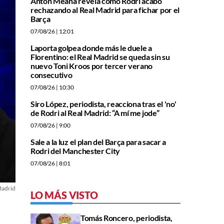
Antón Meana revela cómo Rodri acabó
rechazando al Real Madrid para fichar por el
Barça
07/08/26
| 12:01
Laporta golpea donde más le duele a
Florentino: el Real Madrid se queda sin su
nuevo Toni Kroos por tercer verano
consecutivo
07/08/26
| 10:30
Siro López, periodista, reacciona tras el 'no'
de Rodri al Real Madrid: “A mí me jode”
07/08/26
| 9:00
Sale a la luz el plan del Barça para sacar a
Rodri del Manchester City
07/08/26
| 8:01
Madrid
LO MÁS VISTO
Tomás Roncero, periodista,