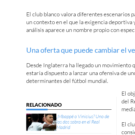
El club blanco valora diferentes escenarios p
un contexto en el que la exigencia deportiva 
análisis aparece un nombre propio con especi
Una oferta que puede cambiar el v
Desde Inglaterra ha llegado un movimiento q
estaría dispuesto a lanzar una ofensiva de u
determinantes del fútbol mundial.
El ob
del R
mediá
¿Mbappé o Vinicius? Uno de
los dos sobra en el Real
El cl
Madrid
consi