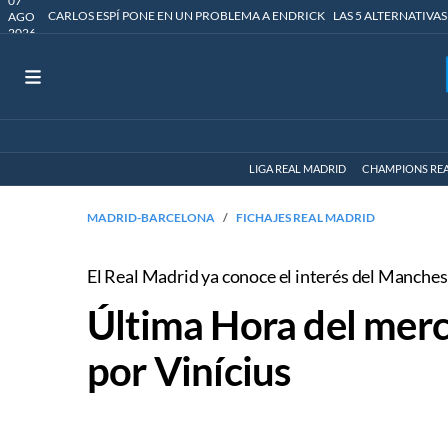
07
CARLOS ESPÍ PONE EN UN PROBLEMA A ENDRICK
LAS 5 ALTERNATIVAS
AGO
2026
LIGA REAL MADRID
CHAMPIONS RE
MADRID-BARCELONA
FICHAJES REAL MADRID
El Real Madrid ya conoce el interés del Manches
Última Hora del merc
por Vinícius