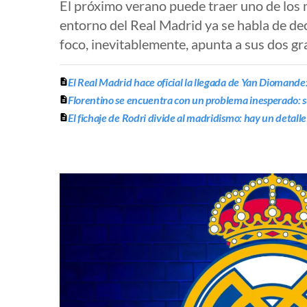
El próximo verano puede traer uno de los 
entorno del Real Madrid ya se habla de dec
foco, inevitablemente, apunta a sus dos gr
El Real Madrid hace oficial la llegada de Yan Diomande:
Florentino se encuentra con un problema inesperado: s
El fichaje de Rodri divide al madridismo: hay un detal