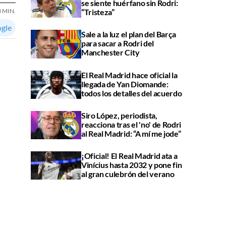
se siente huérfano sin Rodri:
“Tristeza”
3 MIN.
ogle
Sale a la luz el plan del Barça
para sacar a Rodri del
Manchester City
El Real Madrid hace oficial la
llegada de Yan Diomande:
todos los detalles del acuerdo
Siro López, periodista,
reacciona tras el 'no' de Rodri
al Real Madrid: “A mí me jode”
¡Oficial! El Real Madrid ata a
Vinícius hasta 2032 y pone fin
al gran culebrón del verano