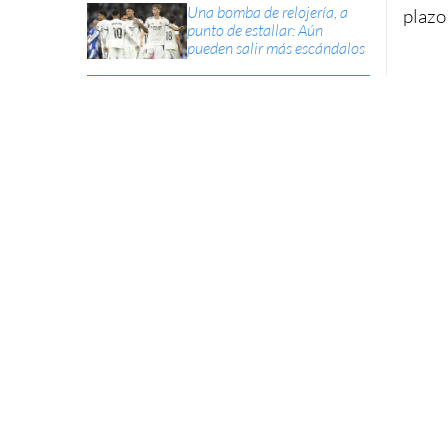
Una bomba de relojería, a
plazo
punto de estallar: Aún
pueden salir más escándalos