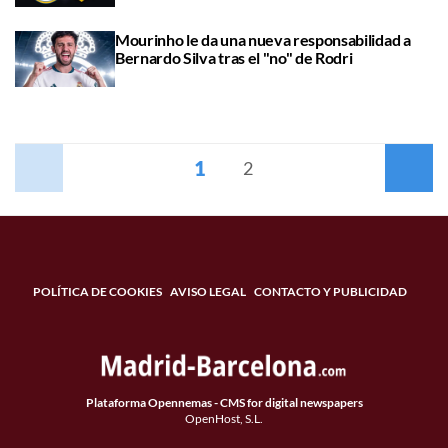
Mourinho le da una nueva responsabilidad a
Bernardo Silva tras el "no" de Rodri
1
Anterior
2
Siguiente
POLÍTICA DE COOKIES
AVISO LEGAL
CONTACTO Y PUBLICIDAD
Plataforma Opennemas - CMS for digital newspapers
OpenHost, S.L.