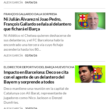
ALEIX GARCÍA
04/06/26
FRANÇOIS GALLARDO DA LA SORPRESA
Ni Julián Álvarez ni Joao Pedro,
François Gallardo señala al delantero
que fichará el Barça
Ni Atlético ni Chelsea quieren deshacerse de
sus delanteros, y el FC Barcelona habría
encontrado una tercera vía cuyo fichaje
ascendería hasta los 80…
ALEIX GARCÍA
02/06/26
EL DIRECTOR DEPORTIVO DEL BARÇA MUEVE FICHA
Impacto en Barcelona: Deco se cita
con el agente de un delantero del
Bayern y sorprende a todos
Deco mantiene una reunión en la capital de
Catalunya con Ali Barat, representante de
jugadores como Nico Jackson o Denzel
Dumfries.
ALEIX GARCÍA
20/05/26