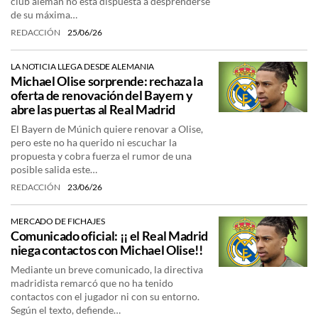
club alemán no está dispuesta a desprenderse
de su máxima…
REDACCIÓN
25/06/26
LA NOTICIA LLEGA DESDE ALEMANIA
Michael Olise sorprende: rechaza la
oferta de renovación del Bayern y
abre las puertas al Real Madrid
El Bayern de Múnich quiere renovar a Olise,
pero este no ha querido ni escuchar la
propuesta y cobra fuerza el rumor de una
posible salida este…
REDACCIÓN
23/06/26
MERCADO DE FICHAJES
Comunicado oficial: ¡¡ el Real Madrid
niega contactos con Michael Olise!!
Mediante un breve comunicado, la directiva
madridista remarcó que no ha tenido
contactos con el jugador ni con su entorno.
Según el texto, defiende…