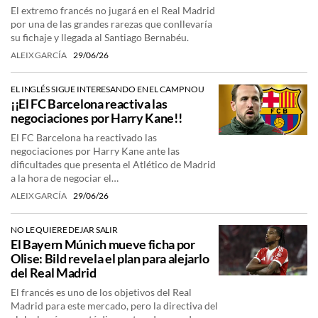
El extremo francés no jugará en el Real Madrid
por una de las grandes rarezas que conllevaría
su fichaje y llegada al Santiago Bernabéu.
ALEIX GARCÍA
29/06/26
EL INGLÉS SIGUE INTERESANDO EN EL CAMP NOU
¡¡El FC Barcelona reactiva las
negociaciones por Harry Kane!!
El FC Barcelona ha reactivado las
negociaciones por Harry Kane ante las
dificultades que presenta el Atlético de Madrid
a la hora de negociar el…
ALEIX GARCÍA
29/06/26
NO LE QUIERE DEJAR SALIR
El Bayern Múnich mueve ficha por
Olise: Bild revela el plan para alejarlo
del Real Madrid
El francés es uno de los objetivos del Real
Madrid para este mercado, pero la directiva del