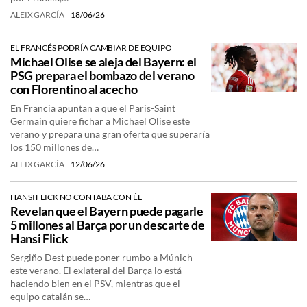
ALEIX GARCÍA
18/06/26
EL FRANCÉS PODRÍA CAMBIAR DE EQUIPO
Michael Olise se aleja del Bayern: el
PSG prepara el bombazo del verano
con Florentino al acecho
En Francia apuntan a que el Paris-Saint
Germain quiere fichar a Michael Olise este
verano y prepara una gran oferta que superaría
los 150 millones de…
ALEIX GARCÍA
12/06/26
HANSI FLICK NO CONTABA CON ÉL
Revelan que el Bayern puede pagarle
5 millones al Barça por un descarte de
Hansi Flick
Sergiño Dest puede poner rumbo a Múnich
este verano. El exlateral del Barça lo está
haciendo bien en el PSV, mientras que el
equipo catalán se…