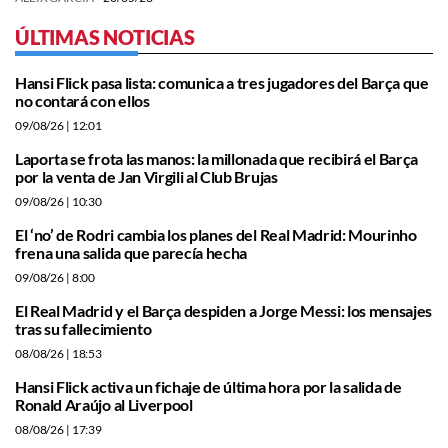
ÚLTIMAS NOTICIAS
Hansi Flick pasa lista: comunica a tres jugadores del Barça que
no contará con ellos
09/08/26
| 12:01
Laporta se frota las manos: la millonada que recibirá el Barça
por la venta de Jan Virgili al Club Brujas
09/08/26
| 10:30
El ‘no’ de Rodri cambia los planes del Real Madrid: Mourinho
frena una salida que parecía hecha
09/08/26
| 8:00
El Real Madrid y el Barça despiden a Jorge Messi: los mensajes
tras su fallecimiento
08/08/26
| 18:53
Hansi Flick activa un fichaje de última hora por la salida de
Ronald Araújo al Liverpool
08/08/26
| 17:39