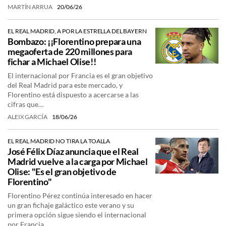
MARTÍN ARRUA
20/06/26
EL REAL MADRID, A POR LA ESTRELLA DEL BAYERN
Bombazo: ¡¡Florentino prepara una
megaoferta de 220 millones para
fichar a Michael Olise!!
El internacional por Francia es el gran objetivo
del Real Madrid para este mercado, y
Florentino está dispuesto a acercarse a las
cifras que…
ALEIX GARCÍA
18/06/26
EL REAL MADRID NO TIRA LA TOALLA
José Félix Díaz anuncia que el Real
Madrid vuelve a la carga por Michael
Olise: "Es el gran objetivo de
Florentino"
Florentino Pérez continúa interesado en hacer
un gran fichaje galáctico este verano y su
primera opción sigue siendo el internacional
por Francia,…