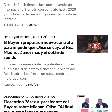
Desde Múnich tienen claro que no venderán al
internacional francés, con contrato hasta 2029
y sin cláusula de rescisión, y como respuesta se
lanzan a…
ALEIX GARCÍA
03/07/26
NO LE QUIEREN PERDER EN MÚNICH
El Bayern prepara un nuevo contrato
para impedir que Olise se vaya al Real
Madrid: 2 años más y el doble de
sueldo
El Bayern se mueve ante los potentes rumores
que sitúan al delantero francés en la órbita del
Real Madrid. Le ofrecen un nuevo contrato
mejorado, con…
ALEIX GARCÍA
03/07/26
DESCUBIERTO POR JOSEP PEDREROL
Florentino Pérez, al presidente del
Bayern sobre Michael Olise: "Al final
me lo vas a tener que vender"