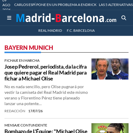
09
CARLOS ESPÍ PONE EN UN PROBLEMA A ENDRICK
LAS 5 ALTERNATIVAS
AGO
2026
REAL MADRID
F.C. BARCELONA
BAYERN MUNICH
FICHAJE EN MARCHA
Josep Pedrerol, periodista, da la cifra
que quiere pagar el Real Madrid para
fichar a Michael Olise
No es nada sencillo, pero Olise pugnará por
vestir la camiseta del Real Madrid este mismo
verano y Florentino Pérez tiene planeado
lanzar una potente…
REDACCIÓN
17/07/26
MENSAJE CONTUNDENTE
Bombazo de L'Équipe: "Michael Olise