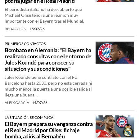
podría jugar en el Real Madrid
El periodista italiano ha descubierto que
Michael Olise tendrá una reunión muy
importante con el Bayern tras el Mundial.
REDACCIÓN
15/07/26
PRIMEROS CONTACTOS
Bombazo en Alemania: "El Bayern ha
realizado consultas con el entorno de
Jules Koundé para conocer su
situación y sus condiciones"
Jules Koundé tiene contrato con el FC
Barcelona hasta 2030, pero no está cerrada ni
mucho menos la puerta a una posible salida si
llega una buena…
ALEIX GARCÍA
14/07/26
LA SITUACIÓN SE COMPLICA
El Bayern prepara su venganza contra
el Real Madrid por Olise: fichaje
bomba, adiós al Bernabéu