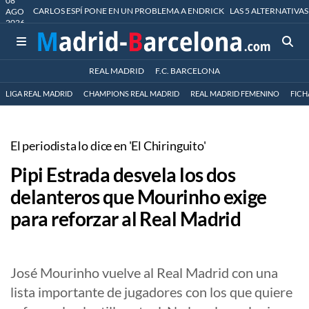
08
CARLOS ESPÍ PONE EN UN PROBLEMA A ENDRICK
LAS 5 ALTERNATIVAS
AGO
2026
REAL MADRID
F.C. BARCELONA
LIGA REAL MADRID
CHAMPIONS REAL MADRID
REAL MADRID FEMENINO
FICH
El periodista lo dice en 'El Chiringuito'
Pipi Estrada desvela los dos
delanteros que Mourinho exige
para reforzar al Real Madrid
José Mourinho vuelve al Real Madrid con una
lista importante de jugadores con los que quiere