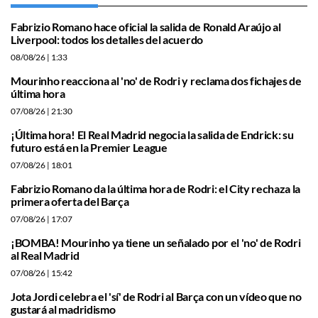
Fabrizio Romano hace oficial la salida de Ronald Araújo al
Liverpool: todos los detalles del acuerdo
08/08/26
| 1:33
Mourinho reacciona al 'no' de Rodri y reclama dos fichajes de
última hora
07/08/26
| 21:30
¡Última hora! El Real Madrid negocia la salida de Endrick: su
futuro está en la Premier League
07/08/26
| 18:01
Fabrizio Romano da la última hora de Rodri: el City rechaza la
primera oferta del Barça
07/08/26
| 17:07
¡BOMBA! Mourinho ya tiene un señalado por el 'no' de Rodri
al Real Madrid
07/08/26
| 15:42
Jota Jordi celebra el 'sí' de Rodri al Barça con un vídeo que no
gustará al madridismo