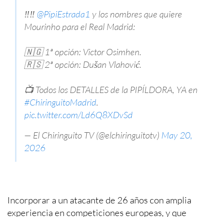
‼️‼️
@PipiEstrada1
y los nombres que quiere
Mourinho para el Real Madrid:
🇳🇬 1ª opción: Victor Osimhen.
🇷🇸 2ª opción: Dušan Vlahović.
📺 Todos los DETALLES de la PIPÍLDORA, YA en
#ChiringuitoMadrid
.
pic.twitter.com/Ld6Q8XDvSd
— El Chiringuito TV (@elchiringuitotv)
May 20,
2026
Incorporar a un atacante de 26 años con amplia
experiencia en competiciones europeas, y que