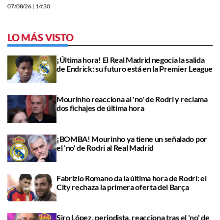
07/08/26
| 14:30
LO MÁS VISTO
¡Última hora! El Real Madrid negocia la salida
de Endrick: su futuro está en la Premier League
Mourinho reacciona al 'no' de Rodri y reclama
dos fichajes de última hora
¡BOMBA! Mourinho ya tiene un señalado por
el 'no' de Rodri al Real Madrid
Fabrizio Romano da la última hora de Rodri: el
City rechaza la primera oferta del Barça
Siro López, periodista, reacciona tras el 'no' de