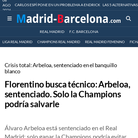
08
CARLOS ESPÍ PONE EN UN PROBLEMA A ENDRICK
LAS 5 ALTERNATIVAS
AGO
2026
REAL MADRID
F.C. BARCELONA
LIGA REAL MADRID
CHAMPIONS REAL MADRID
REAL MADRID FEMENINO
FICH
Crisis total: Arbeloa, sentenciado en el banquillo
blanco
Florentino busca técnico: Arbeloa,
sentenciado. Solo la Champions
podría salvarle
Álvaro Arbeloa está sentenciado en el Real
Madrid: solo ganar la Champions podría evitar