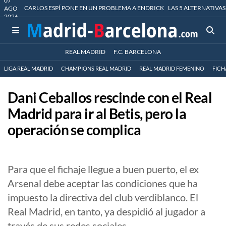
07
CARLOS ESPÍ PONE EN UN PROBLEMA A ENDRICK
LAS 5 ALTERNATIVAS
AGO
2026
REAL MADRID
F.C. BARCELONA
LIGA REAL MADRID
CHAMPIONS REAL MADRID
REAL MADRID FEMENINO
FICH
Dani Ceballos rescinde con el Real
Madrid para ir al Betis, pero la
operación se complica
Para que el fichaje llegue a buen puerto, el ex
Arsenal debe aceptar las condiciones que ha
impuesto la directiva del club verdiblanco. El
Real Madrid, en tanto, ya despidió al jugador a
través de sus redes sociales.