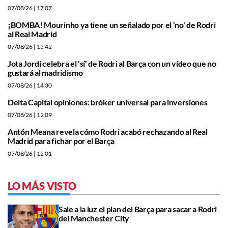
07/08/26
| 17:07
¡BOMBA! Mourinho ya tiene un señalado por el 'no' de Rodri
al Real Madrid
07/08/26
| 15:42
Jota Jordi celebra el 'sí' de Rodri al Barça con un vídeo que no
gustará al madridismo
07/08/26
| 14:30
Delta Capital opiniones: bróker universal para inversiones
07/08/26
| 12:09
Antón Meana revela cómo Rodri acabó rechazando al Real
Madrid para fichar por el Barça
07/08/26
| 12:01
LO MÁS VISTO
Sale a la luz el plan del Barça para sacar a Rodri
del Manchester City