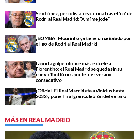
Siro López, periodista, reacciona tras el 'no' de
Rodri al Real Madrid: “A mí me jode”
¡BOMBA! Mourinho ya tiene un señalado por
el 'no' de Rodri al Real Madrid
Laporta golpea donde más le duele a
Florentino: el Real Madrid se queda sin su
nuevo Toni Kroos por tercer verano
consecutivo
¡Oficial! El Real Madrid ata a Vinícius hasta
2032 y pone fin al gran culebrón del verano
MÁS EN REAL MADRID