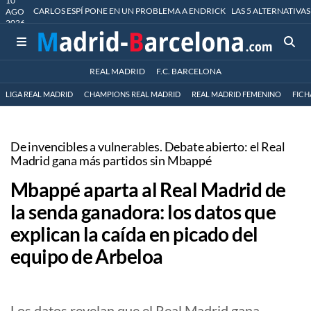
10
CARLOS ESPÍ PONE EN UN PROBLEMA A ENDRICK
LAS 5 ALTERNATIVAS
AGO
2026
REAL MADRID
F.C. BARCELONA
LIGA REAL MADRID
CHAMPIONS REAL MADRID
REAL MADRID FEMENINO
FICH
De invencibles a vulnerables. Debate abierto: el Real
Madrid gana más partidos sin Mbappé
Mbappé aparta al Real Madrid de
la senda ganadora: los datos que
explican la caída en picado del
equipo de Arbeloa
Los datos revelan que el Real Madrid gana