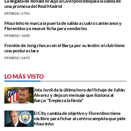
La llegada de Ronald Araújo al Liverpool bloquea la salida de
una promesa del Real Madrid
09/08/26
| 17:01
Mourinho le marca la puerta de salida a cuatro canteranos y
Florentino ya mueve ficha para venderlos
09/08/26
| 16:00
Frenkie de Jong choca con el Barça por su lesión: el club tiene
una postura clara
09/08/26
| 14:55
LO MÁS VISTO
Jota Jordi da la última hora del fichaje de Julián
Álvarez y deja un mensaje que ilusiona al
Barça: "Empieza la fiesta"
El City cambia de objetivo y Florentino tiene
vía libre para fichar al centrocampista que pide
Mourinho