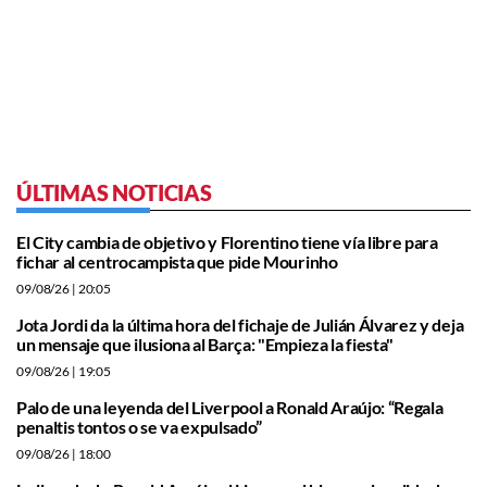
ÚLTIMAS NOTICIAS
El City cambia de objetivo y Florentino tiene vía libre para
fichar al centrocampista que pide Mourinho
09/08/26
| 20:05
Jota Jordi da la última hora del fichaje de Julián Álvarez y deja
un mensaje que ilusiona al Barça: "Empieza la fiesta"
09/08/26
| 19:05
Palo de una leyenda del Liverpool a Ronald Araújo: “Regala
penaltis tontos o se va expulsado”
09/08/26
| 18:00