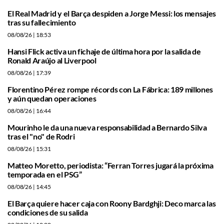
El Real Madrid y el Barça despiden a Jorge Messi: los mensajes
tras su fallecimiento
08/08/26
| 18:53
Hansi Flick activa un fichaje de última hora por la salida de
Ronald Araújo al Liverpool
08/08/26
| 17:39
Florentino Pérez rompe récords con La Fábrica: 189 millones
y aún quedan operaciones
08/08/26
| 16:44
Mourinho le da una nueva responsabilidad a Bernardo Silva
tras el "no" de Rodri
08/08/26
| 15:31
Matteo Moretto, periodista: “Ferran Torres jugará la próxima
temporada en el PSG”
08/08/26
| 14:45
El Barça quiere hacer caja con Roony Bardghji: Deco marca las
condiciones de su salida