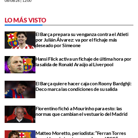
08/08/26
| 12:00
LO MÁS VISTO
El Barça prepara su venganza contra el Atleti
por Julián Álvarez: va por el fichaje más
deseado por Simeone
Hansi Flick activa un fichaje de última hora por
la salida de Ronald Araújo al Liverpool
El Barça quiere hacer caja con Roony Bardghji:
Deco marca las condiciones de su salida
Florentino fichó a Mourinho para esto: las
normas que cambian el vestuario del Madrid
Matteo Moretto, periodista: “Ferran Torres