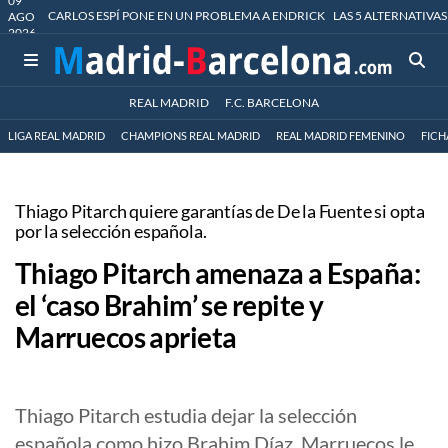
09
CARLOS ESPÍ PONE EN UN PROBLEMA A ENDRICK
LAS 5 ALTERNATIVAS
AGO
2026
REAL MADRID
F.C. BARCELONA
LIGA REAL MADRID
CHAMPIONS REAL MADRID
REAL MADRID FEMENINO
FICH
Thiago Pitarch quiere garantías de De la Fuente si opta
por la selección española.
Thiago Pitarch amenaza a España:
el ‘caso Brahim’ se repite y
Marruecos aprieta
Thiago Pitarch estudia dejar la selección
española como hizo Brahim Díaz. Marruecos le