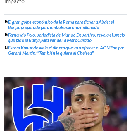
impacto.
El gran golpe económico de la Roma para fichar a Abde: el
Barça, preparado para embolsarse una millonada
Fernando Polo, periodista de Mundo Deportivo, revela el precio
que pide el Barça para vender a Marc Casadó
Ekrem Konur desvela el dinero que va a ofrecer el AC Milan por
Gerard Martín: "También le quiere el Chelsea"