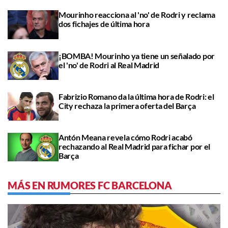
Mourinho reacciona al 'no' de Rodri y reclama
dos fichajes de última hora
¡BOMBA! Mourinho ya tiene un señalado por
el 'no' de Rodri al Real Madrid
Fabrizio Romano da la última hora de Rodri: el
City rechaza la primera oferta del Barça
Antón Meana revela cómo Rodri acabó
rechazando al Real Madrid para fichar por el
Barça
MÁS EN RUMORES FC BARCELONA