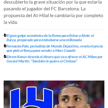
descubierto la grave situación por la que estaría
pasando el jugador del FC Barcelona. La
propuesta del Al-Hilal le cambiaría por completo
la vida.
El gran golpe económico de la Roma para fichar a Abde: el
Barça, preparado para embolsarse una millonada
Fernando Polo, periodista de Mundo Deportivo, revela el precio
que pide el Barça para vender a Marc Casadó
Ekrem Konur desvela el dinero que va a ofrecer el AC Milan por
Gerard Martín: "También le quiere el Chelsea"