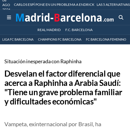
06
CARLOS ESPÍ PONE EN UN PROBLEMA A ENDRICK
LAS 5 ALTERNATIVAS
AGO
2026
REAL MADRID
F.C. BARCELONA
LIGA FC BARCELONA
CHAMPIONS FC BARCELONA
FC BARCELONA FEMENINO
Situación inesperada con Raphinha
Desvelan el factor diferencial que
acerca a Raphinha a Arabia Saudí:
"Tiene un grave problema familiar
y dificultades económicas"
Vampeta, exinternacional por Brasil, ha