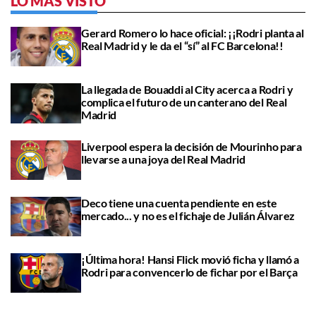
LO MÁS VISTO
Gerard Romero lo hace oficial: ¡¡Rodri planta al
Real Madrid y le da el “sí” al FC Barcelona!!
La llegada de Bouaddi al City acerca a Rodri y
complica el futuro de un canterano del Real
Madrid
Liverpool espera la decisión de Mourinho para
llevarse a una joya del Real Madrid
Deco tiene una cuenta pendiente en este
mercado... y no es el fichaje de Julián Álvarez
¡Última hora! Hansi Flick movió ficha y llamó a
Rodri para convencerlo de fichar por el Barça