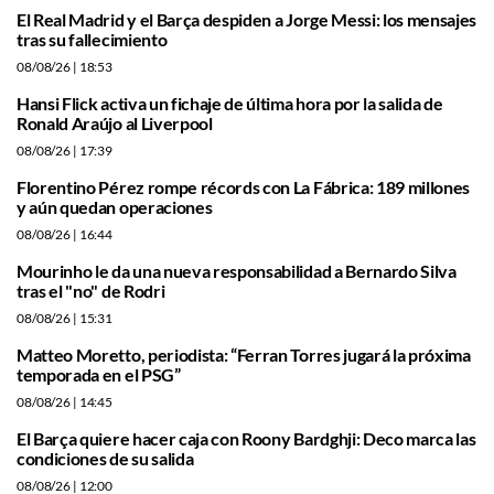
El Real Madrid y el Barça despiden a Jorge Messi: los mensajes
tras su fallecimiento
08/08/26
| 18:53
Hansi Flick activa un fichaje de última hora por la salida de
Ronald Araújo al Liverpool
08/08/26
| 17:39
Florentino Pérez rompe récords con La Fábrica: 189 millones
y aún quedan operaciones
08/08/26
| 16:44
Mourinho le da una nueva responsabilidad a Bernardo Silva
tras el "no" de Rodri
08/08/26
| 15:31
Matteo Moretto, periodista: “Ferran Torres jugará la próxima
temporada en el PSG”
08/08/26
| 14:45
El Barça quiere hacer caja con Roony Bardghji: Deco marca las
condiciones de su salida
08/08/26
| 12:00