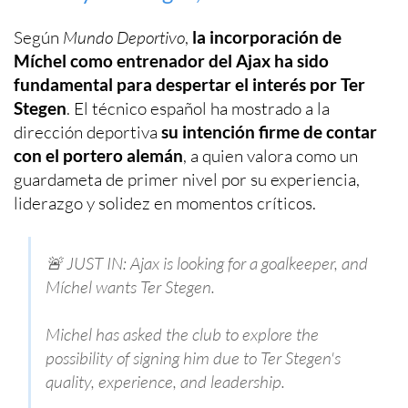
Según
Mundo Deportivo
,
la incorporación de
Míchel como entrenador del Ajax ha sido
fundamental para despertar el interés por Ter
Stegen
. El técnico español ha mostrado a la
dirección deportiva
su intención firme de contar
con el portero alemán
, a quien valora como un
guardameta de primer nivel por su experiencia,
liderazgo y solidez en momentos críticos.
🚨 JUST IN: Ajax is looking for a goalkeeper, and
Míchel wants Ter Stegen.
Michel has asked the club to explore the
possibility of signing him due to Ter Stegen's
quality, experience, and leadership.