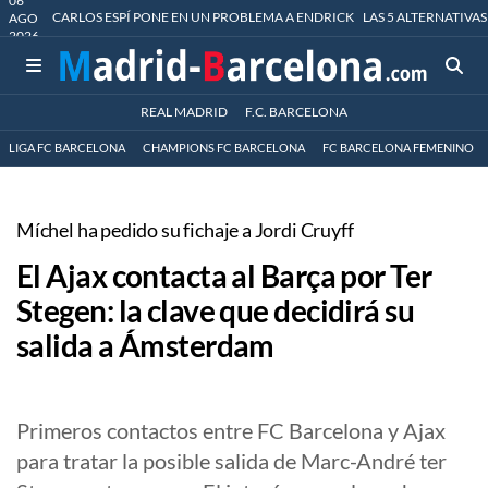
06
CARLOS ESPÍ PONE EN UN PROBLEMA A ENDRICK
LAS 5 ALTERNATIVAS
AGO
2026
REAL MADRID
F.C. BARCELONA
LIGA FC BARCELONA
CHAMPIONS FC BARCELONA
FC BARCELONA FEMENINO
Míchel ha pedido su fichaje a Jordi Cruyff
El Ajax contacta al Barça por Ter
Stegen: la clave que decidirá su
salida a Ámsterdam
Primeros contactos entre FC Barcelona y Ajax
para tratar la posible salida de Marc-André ter