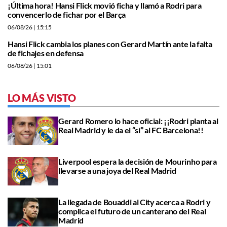
¡Última hora! Hansi Flick movió ficha y llamó a Rodri para
convencerlo de fichar por el Barça
06/08/26
| 15:15
Hansi Flick cambia los planes con Gerard Martín ante la falta
de fichajes en defensa
06/08/26
| 15:01
LO MÁS VISTO
Gerard Romero lo hace oficial: ¡¡Rodri planta al
Real Madrid y le da el “sí” al FC Barcelona!!
Liverpool espera la decisión de Mourinho para
llevarse a una joya del Real Madrid
La llegada de Bouaddi al City acerca a Rodri y
complica el futuro de un canterano del Real
Madrid