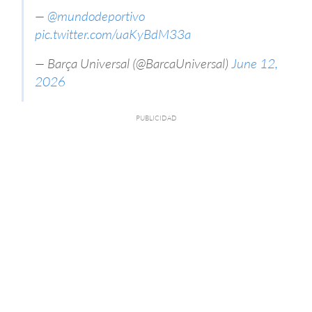
—
@mundodeportivo
pic.twitter.com/uaKyBdM33a
— Barça Universal (@BarcaUniversal)
June 12,
2026