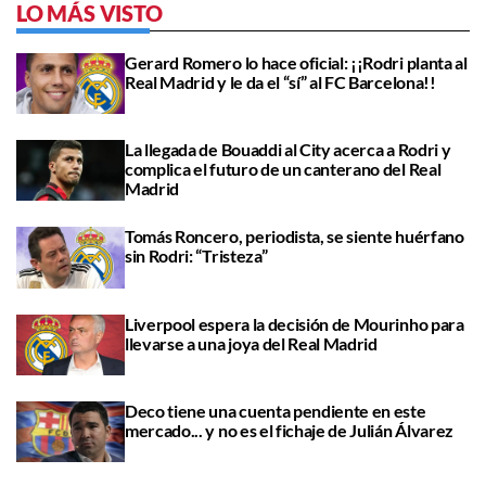
LO MÁS VISTO
Gerard Romero lo hace oficial: ¡¡Rodri planta al
Real Madrid y le da el “sí” al FC Barcelona!!
La llegada de Bouaddi al City acerca a Rodri y
complica el futuro de un canterano del Real
Madrid
Tomás Roncero, periodista, se siente huérfano
sin Rodri: “Tristeza”
Liverpool espera la decisión de Mourinho para
llevarse a una joya del Real Madrid
Deco tiene una cuenta pendiente en este
mercado... y no es el fichaje de Julián Álvarez