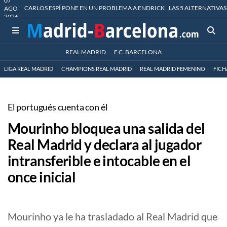
07
CARLOS ESPÍ PONE EN UN PROBLEMA A ENDRICK
LAS 5 ALTERNATIVAS
AGO
2026
REAL MADRID
F.C. BARCELONA
LIGA REAL MADRID
CHAMPIONS REAL MADRID
REAL MADRID FEMENINO
FICH
El portugués cuenta con él
Mourinho bloquea una salida del
Real Madrid y declara al jugador
intransferible e intocable en el
once inicial
Mourinho ya le ha trasladado al Real Madrid que