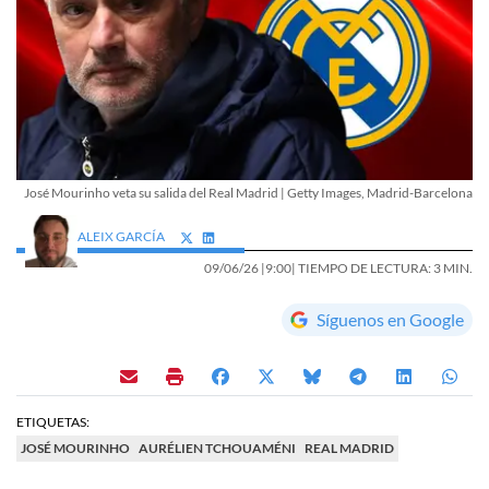
José Mourinho veta su salida del Real Madrid | Getty Images, Madrid-Barcelona
ALEIX GARCÍA
09/06/26 |
9:00
| TIEMPO DE LECTURA: 3 MIN.
Síguenos en Google
ETIQUETAS:
JOSÉ MOURINHO
AURÉLIEN TCHOUAMÉNI
REAL MADRID