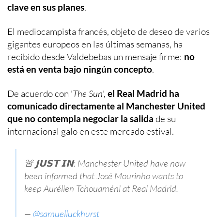
clave en sus planes
.
El mediocampista francés, objeto de deseo de varios
gigantes europeos en las últimas semanas, ha
recibido desde Valdebebas un mensaje firme:
no
está en venta bajo ningún concepto
.
De acuerdo con '
The Sun
',
el Real Madrid ha
comunicado directamente al Manchester United
que no contempla negociar la salida
de su
internacional galo en este mercado estival.
🚨 𝗝𝗨𝗦𝗧 𝗜𝗡: Manchester United have now
been informed that José Mourinho wants to
keep Aurélien Tchouaméni at Real Madrid.
—
@samuelluckhurst