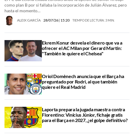
como plan B por si fallaba la incorporación de Julián Álvarez, pero
hasta el momento…
ALEIX GARCÍA
28/07/26
| 15:20
TIEMPO DE LECTURA: 3 MIN.
Ekrem Konur desvela el dinero que va a
ofrecer el AC Milan por Gerard Martín:
"También le quiere el Chelsea"
Oriol Domènech anuncia que el Barça ha
preguntado por Rodri, al que también
quiere el Real Madrid
Laporta prepara la jugada maestra contra
Florentino: Vinícius Júnior, fichaje gratis
para el Barça en 2027, ¿el golpe definitivo?