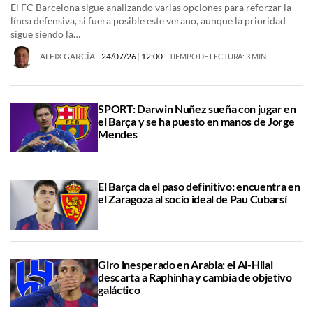
El FC Barcelona sigue analizando varias opciones para reforzar la
línea defensiva, si fuera posible este verano, aunque la prioridad
sigue siendo la…
ALEIX GARCÍA
24/07/26
| 12:00
TIEMPO DE LECTURA: 3 MIN.
SPORT: Darwin Nuñez sueña con jugar en
el Barça y se ha puesto en manos de Jorge
Mendes
El Barça da el paso definitivo: encuentra en
el Zaragoza al socio ideal de Pau Cubarsí
Giro inesperado en Arabia: el Al-Hilal
descarta a Raphinha y cambia de objetivo
galáctico