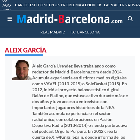
08
CARLOS ESPÍ PONE EN UN PROBLEMA A ENDRICK
LAS 5 ALTERNATIVAS
AGO
2026
REAL MADRID
F.C. BARCELONA
ALEIX GARCÍA
Aleix García Urendez lleva trabajando como
redactor de Madrid-Barcelona.com desde 2014.
Acumula experiencia en distintos medios digitales
como VAVEL (2013-2015) o SoloBasket (2015). En
2012, inició el proyecto baloncestístico digital
Balón de Platino, que estuvo activo durante más de
dos años y tuvo acceso a entrevistas con
importantes jugadores históricos de la NBA.
También acumula experiencia en el sector
radiofónico, con colaboraciones en Pasión
Deportiva Radio (2013-2014) o siendo parte activa
del podcast Orgullo Púrpura. En 2012 creó la
cuenta de X, @Kings_Spain, donde informa de los