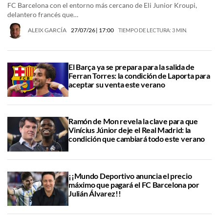
FC Barcelona con el entorno más cercano de Eli Junior Kroupi,
delantero francés que…
ALEIX GARCÍA
27/07/26
| 17:00
TIEMPO DE LECTURA: 3 MIN.
El Barça ya se prepara para la salida de
Ferran Torres: la condición de Laporta para
aceptar su venta este verano
Ramón de Mon revela la clave para que
Vinícius Júnior deje el Real Madrid: la
condición que cambiará todo este verano
¡¡Mundo Deportivo anuncia el precio
máximo que pagará el FC Barcelona por
Julián Álvarez!!