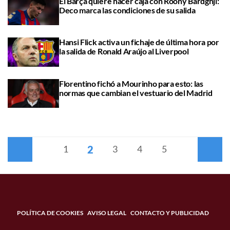
El Barça quiere hacer caja con Roony Bardghji:
Deco marca las condiciones de su salida
Hansi Flick activa un fichaje de última hora por
la salida de Ronald Araújo al Liverpool
Florentino fichó a Mourinho para esto: las
normas que cambian el vestuario del Madrid
2
Anterior
1
3
4
5
Siguiente
POLÍTICA DE COOKIES
AVISO LEGAL
CONTACTO Y PUBLICIDAD