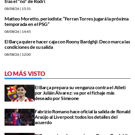
tras el "no" de Rodri
08/08/26
| 15:31
Matteo Moretto, periodista: “Ferran Torres jugará la próxima
temporada en el PSG”
08/08/26
| 14:45
El Barça quiere hacer caja con Roony Bardghji: Deco marca las
condiciones de su salida
08/08/26
| 12:00
LO MÁS VISTO
El Barça prepara su venganza contra el Atleti
por Julián Álvarez: va por el fichaje más
deseado por Simeone
Fabrizio Romano hace oficial la salida de Ronald
Araújo al Liverpool: todos los detalles del
acuerdo