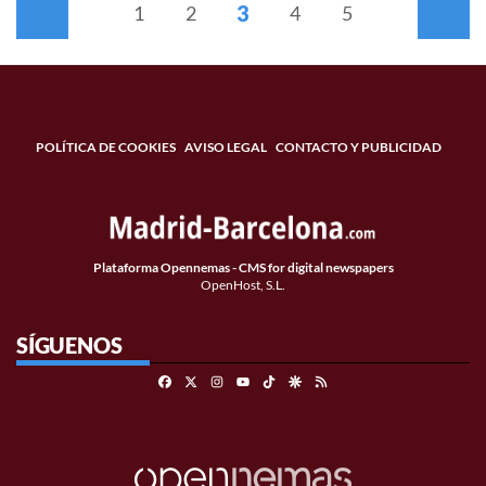
3
Anterior
1
2
4
5
Siguiente
POLÍTICA DE COOKIES
AVISO LEGAL
CONTACTO Y PUBLICIDAD
Plataforma Opennemas - CMS for digital newspapers
OpenHost, S.L.
SÍGUENOS
Facebook
X
Instagram
TikTok
Google Discover
RSS
Youtube