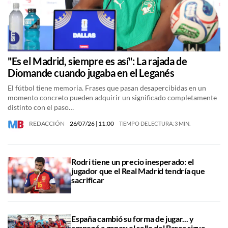
"Es el Madrid, siempre es así": La rajada de
Diomande cuando jugaba en el Leganés
El fútbol tiene memoria. Frases que pasan desapercibidas en un
momento concreto pueden adquirir un significado completamente
distinto con el paso…
REDACCIÓN
26/07/26
| 11:00
TIEMPO DE LECTURA: 3 MIN.
Rodri tiene un precio inesperado: el
jugador que el Real Madrid tendría que
sacrificar
España cambió su forma de jugar... y
empezó a ganar: el sello del Barça sigue