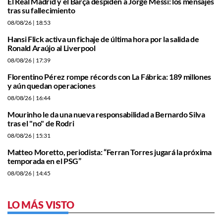
El Real Madrid y el Barça despiden a Jorge Messi: los mensajes
tras su fallecimiento
08/08/26
| 18:53
Hansi Flick activa un fichaje de última hora por la salida de
Ronald Araújo al Liverpool
08/08/26
| 17:39
Florentino Pérez rompe récords con La Fábrica: 189 millones
y aún quedan operaciones
08/08/26
| 16:44
Mourinho le da una nueva responsabilidad a Bernardo Silva
tras el "no" de Rodri
08/08/26
| 15:31
Matteo Moretto, periodista: “Ferran Torres jugará la próxima
temporada en el PSG”
08/08/26
| 14:45
LO MÁS VISTO