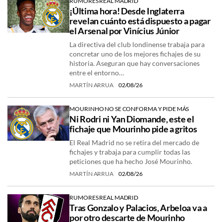
RUMORES REAL MADRID
¡Última hora! Desde Inglaterra
revelan cuánto está dispuesto a pagar
el Arsenal por Vinícius Júnior
La directiva del club londinense trabaja para
concretar uno de los mejores fichajes de su
historia. Aseguran que hay conversaciones
entre el entorno…
MARTÍN ARRUA
02/08/26
MOURINHO NO SE CONFORMA Y PIDE MÁS
Ni Rodri ni Yan Diomande, este el
fichaje que Mourinho pide a gritos
El Real Madrid no se retira del mercado de
fichajes y trabaja para cumplir todas las
peticiones que ha hecho José Mourinho.
MARTÍN ARRUA
02/08/26
RUMORES REAL MADRID
Tras Gonzalo y Palacios, Arbeloa va a
por otro descarte de Mourinho