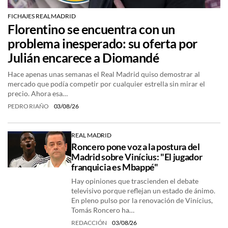
FICHAJES REAL MADRID
Florentino se encuentra con un
problema inesperado: su oferta por
Julián encarece a Diomandé
Hace apenas unas semanas el Real Madrid quiso demostrar al
mercado que podía competir por cualquier estrella sin mirar el
precio. Ahora esa…
PEDRO RIAÑO
03/08/26
REAL MADRID
Roncero pone voz a la postura del
Madrid sobre Vinícius: "El jugador
franquicia es Mbappé"
Hay opiniones que trascienden el debate
televisivo porque reflejan un estado de ánimo.
En pleno pulso por la renovación de Vinícius,
Tomás Roncero ha…
REDACCIÓN
03/08/26