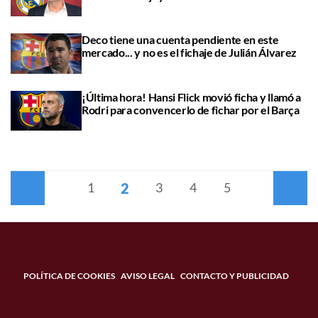
Deco tiene una cuenta pendiente en este
mercado... y no es el fichaje de Julián Álvarez
¡Última hora! Hansi Flick movió ficha y llamó a
Rodri para convencerlo de fichar por el Barça
2
Anterior
1
3
4
5
Siguiente
POLÍTICA DE COOKIES
AVISO LEGAL
CONTACTO Y PUBLICIDAD