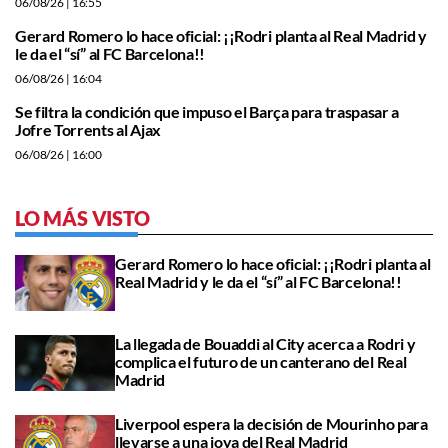
06/08/26
| 16:55
Gerard Romero lo hace oficial: ¡¡Rodri planta al Real Madrid y
le da el “sí” al FC Barcelona!!
06/08/26
| 16:04
Se filtra la condición que impuso el Barça para traspasar a
Jofre Torrents al Ajax
06/08/26
| 16:00
LO MÁS VISTO
Gerard Romero lo hace oficial: ¡¡Rodri planta al
Real Madrid y le da el “sí” al FC Barcelona!!
La llegada de Bouaddi al City acerca a Rodri y
complica el futuro de un canterano del Real
Madrid
Liverpool espera la decisión de Mourinho para
llevarse a una joya del Real Madrid