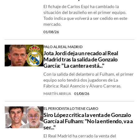
El fichaje de Carlos Espí ha cambiado la
situación del brasileño en el primer equipo.
Todo indica que volverá a ser cedido en este
mercado.
01/08/26
PALO AL REAL MADRID
Jota Jordi deja un recado al Real
Madrid tras la salida de Gonzalo
García: "La cantera está..."
Con la salida del delantero al Fulham, el primer
equipo solo tendrá dos jugadores de La
Fábrica: Raúl Asencio y Álvaro Carreras.
MARTÍN ARRUA
01/08/26
EL PERIODISTA LO TIENE CLARO
Siro López critica la venta de Gonzalo
García al Fulham: "No la entiendo, va a
ser..."
El Real Madrid ha cerrado la venta del