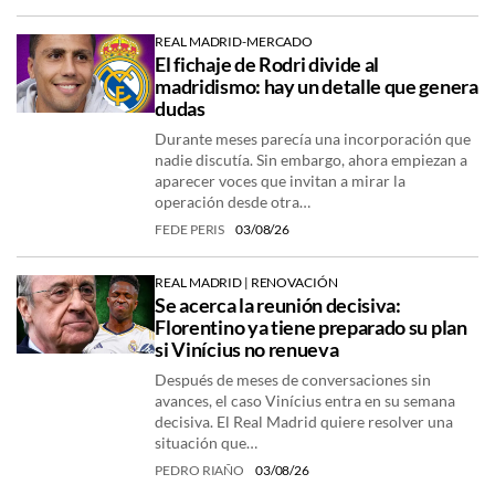
REAL MADRID-MERCADO
El fichaje de Rodri divide al
madridismo: hay un detalle que genera
dudas
Durante meses parecía una incorporación que
nadie discutía. Sin embargo, ahora empiezan a
aparecer voces que invitan a mirar la
operación desde otra…
FEDE PERIS
03/08/26
REAL MADRID | RENOVACIÓN
Se acerca la reunión decisiva:
Florentino ya tiene preparado su plan
si Vinícius no renueva
Después de meses de conversaciones sin
avances, el caso Vinícius entra en su semana
decisiva. El Real Madrid quiere resolver una
situación que…
PEDRO RIAÑO
03/08/26