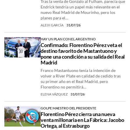
Tras la venta de Gonzalo al Fulham, parecía que
Endrick tendría un papel más relevante en el
nuevo Real Madrid de Mourinho, pero los
planes para el…
ALEIX GARCÍA
31/07/26
HAY UN PLAN CON EL ARGENTINO
Confirmado: Florentino Pérez veta el
destino favorito de Mastantuono y
pone una condición a su salida del Real
Madrid
Franco Mastantuono tenía la intención de
volver a River Plate en calidad de cedido tras
su primer año en el Real Madrid, pero
Florentino no permitirá…
ELENA VÁZQUEZ
31/07/26
GOLPE MAESTRO DEL PRESIDENTE
Florentino Pérez cierra una nueva
venta millonaria en La Fábrica: Jacobo
Ortega, al Estrasburgo