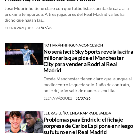
José Mourinho tiene claro con qué futbolistas cuenta de cara a la
próxima temporada. A tres jugadores del Real Madrid ya les ha
dicho que hagan las…
ELENA VÁZQUEZ
31/07/26
NO HARÁN NINGUNA CONCESIÓN
No será fácil: Sky Sports revela la cifra
millonaria que pide el Manchester
City para vender a Rodri al Real
Madrid
Desde Manchester tienen claro que, aunque al
mediocentro le queda solo 1 año de contrato,
no le dejarán salir de manera sencilla.
ELENA VÁZQUEZ
31/07/26
EL BRASILEÑO, EN LA RAMPA DE SALIDA
Problemas para Endrick: el fichaje
sorpresa de Carlos Espí pone en riesgo
su futuro en el Real Madrid