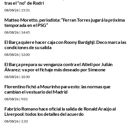
tras el "no" de Rodri
08/08/26
| 15:31
Matteo Moretto, periodista: “Ferran Torres jugará la próxima
temporada en el PSG”
08/08/26
| 14:45
El Barça quiere hacer caja con Roony Bardghji: Deco marca las
condiciones de su salida
08/08/26
| 12:00
El Barça prepara su venganza contra el Atleti por Julián
Álvarez: va por el fichaje más deseado por Simeone
08/08/26
| 10:30
Florentino fichó a Mourinho para esto: las normas que
cambian el vestuario del Madrid
08/08/26
| 9:01
Fabrizio Romano hace oficial la salida de Ronald Araújo al
Liverpool: todos los detalles del acuerdo
08/08/26
| 1:33