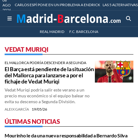
08
CARLOS ESPÍ PONE EN UN PROBLEMA A ENDRICK
LAS 5 ALTERNATIVAS
AGO
2026
REAL MADRID
F.C. BARCELONA
VEDAT MURIQI
EL MALLORCA PODRÍA DESCENDER A SEGUNDA
El Barça está pendiente de la situación
del Mallorca para lanzarse a por el
fichaje de Vedat Muriqi
Vedat Muriqi podría salir este verano a un
precio muy económico si el equipo balear no
evita su descenso a Segunda División.
ALEIX GARCÍA
19/05/26
ÚLTIMAS NOTICIAS
Mourinho le da una nueva responsabilidad a Bernardo Silva