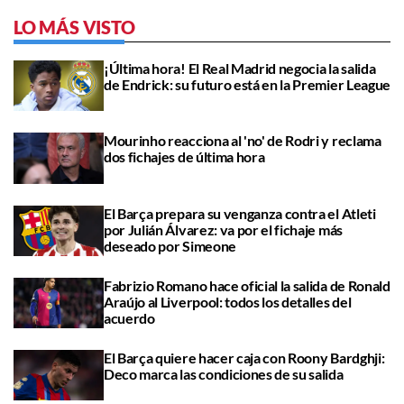
LO MÁS VISTO
¡Última hora! El Real Madrid negocia la salida
de Endrick: su futuro está en la Premier League
Mourinho reacciona al 'no' de Rodri y reclama
dos fichajes de última hora
El Barça prepara su venganza contra el Atleti
por Julián Álvarez: va por el fichaje más
deseado por Simeone
Fabrizio Romano hace oficial la salida de Ronald
Araújo al Liverpool: todos los detalles del
acuerdo
El Barça quiere hacer caja con Roony Bardghji:
Deco marca las condiciones de su salida