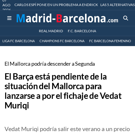
07
CARLOS ESPÍ PONE EN UN PROBLEMA A ENDRICK
LAS 5 ALTERNATIVAS
AGO
2026
REAL MADRID
F.C. BARCELONA
LIGA FC BARCELONA
CHAMPIONS FC BARCELONA
FC BARCELONA FEMENINO
El Mallorca podría descender a Segunda
El Barça está pendiente de la
situación del Mallorca para
lanzarse a por el fichaje de Vedat
Muriqi
Vedat Muriqi podría salir este verano a un precio