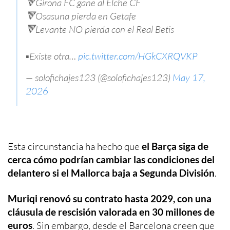
🔻Girona FC gane al Elche CF
🔻Osasuna pierda en Getafe
🔻Levante NO pierda con el Real Betis
▪️Existe otra…
pic.twitter.com/HGkCXRQVKP
— solofichajes123 (@solofichajes123)
May 17,
2026
Esta circunstancia ha hecho que
el Barça siga de
cerca cómo podrían cambiar las condiciones del
delantero si el Mallorca baja a Segunda División
.
Muriqi renovó su contrato hasta 2029, con una
cláusula de rescisión valorada en 30 millones de
euros
. Sin embargo, desde el Barcelona creen que