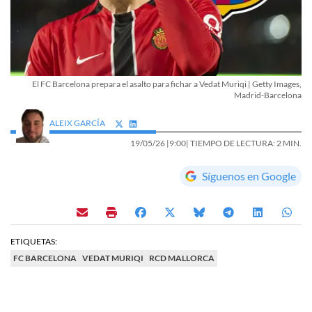
El FC Barcelona prepara el asalto para fichar a Vedat Muriqi | Getty Images,
Madrid-Barcelona
ALEIX GARCÍA
19/05/26 |
9:00
| TIEMPO DE LECTURA: 2 MIN.
Síguenos en Google
ETIQUETAS:
FC BARCELONA
VEDAT MURIQI
RCD MALLORCA