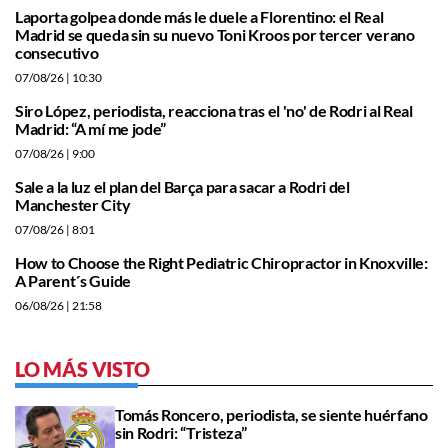
Laporta golpea donde más le duele a Florentino: el Real
Madrid se queda sin su nuevo Toni Kroos por tercer verano
consecutivo
07/08/26
| 10:30
Siro López, periodista, reacciona tras el 'no' de Rodri al Real
Madrid: “A mí me jode”
07/08/26
| 9:00
Sale a la luz el plan del Barça para sacar a Rodri del
Manchester City
07/08/26
| 8:01
How to Choose the Right Pediatric Chiropractor in Knoxville:
A Parent´s Guide
06/08/26
| 21:58
LO MÁS VISTO
Tomás Roncero, periodista, se siente huérfano
sin Rodri: “Tristeza”