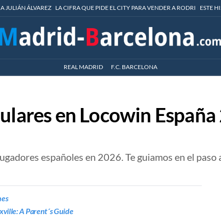
 A JULIÁN ÁLVAREZ
LA CIFRA QUE PIDE EL CITY PARA VENDER A RODRI
ESTE H
REAL MADRID
F.C. BARCELONA
pulares en Locowin España
jugadores españoles en 2026. Te guiamos en el paso a
nes
ville: A Parent´s Guide