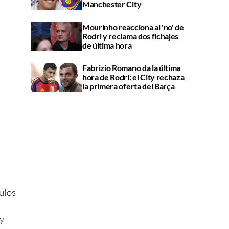
Manchester City
Mourinho reacciona al 'no' de
Rodri y reclama dos fichajes
de última hora
Fabrizio Romano da la última
hora de Rodri: el City rechaza
la primera oferta del Barça
ulos
y