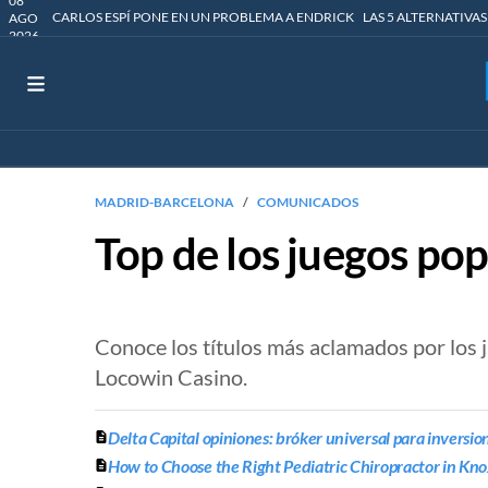
08
CARLOS ESPÍ PONE EN UN PROBLEMA A ENDRICK
LAS 5 ALTERNATIVAS
AGO
2026
MADRID-BARCELONA
COMUNICADOS
Top de los juegos po
Conoce los títulos más aclamados por los 
Locowin Casino.
Delta Capital opiniones: bróker universal para inversio
How to Choose the Right Pediatric Chiropractor in Knox