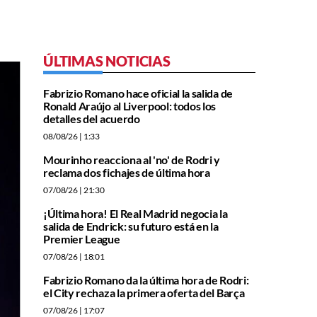
ÚLTIMAS NOTICIAS
Fabrizio Romano hace oficial la salida de
Ronald Araújo al Liverpool: todos los
detalles del acuerdo
08/08/26
| 1:33
Mourinho reacciona al 'no' de Rodri y
reclama dos fichajes de última hora
07/08/26
| 21:30
¡Última hora! El Real Madrid negocia la
salida de Endrick: su futuro está en la
Premier League
07/08/26
| 18:01
Fabrizio Romano da la última hora de Rodri:
el City rechaza la primera oferta del Barça
07/08/26
| 17:07