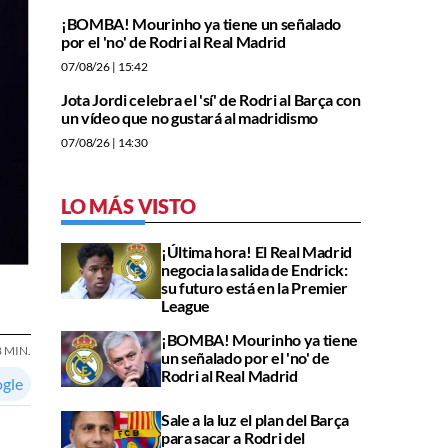
¡BOMBA! Mourinho ya tiene un señalado
por el 'no' de Rodri al Real Madrid
07/08/26
| 15:42
Jota Jordi celebra el 'sí' de Rodri al Barça con
un vídeo que no gustará al madridismo
07/08/26
| 14:30
LO MÁS VISTO
¡Última hora! El Real Madrid
negocia la salida de Endrick:
su futuro está en la Premier
League
¡BOMBA! Mourinho ya tiene
8 MIN.
un señalado por el 'no' de
Rodri al Real Madrid
ogle
Sale a la luz el plan del Barça
para sacar a Rodri del