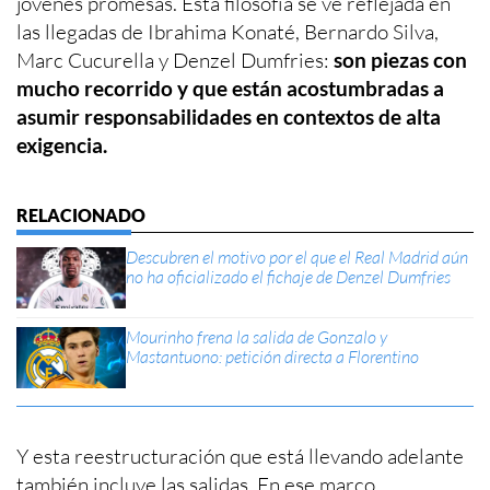
jóvenes promesas. Esta filosofía se ve reflejada en
las llegadas de Ibrahima Konaté, Bernardo Silva,
Marc Cucurella y Denzel Dumfries:
son piezas con
mucho recorrido y que están acostumbradas a
asumir responsabilidades en contextos de alta
exigencia.
Descubren el motivo por el que el Real Madrid aún
no ha oficializado el fichaje de Denzel Dumfries
Mourinho frena la salida de Gonzalo y
Mastantuono: petición directa a Florentino
Y esta reestructuración que está llevando adelante
también incluye las salidas. En ese marco,