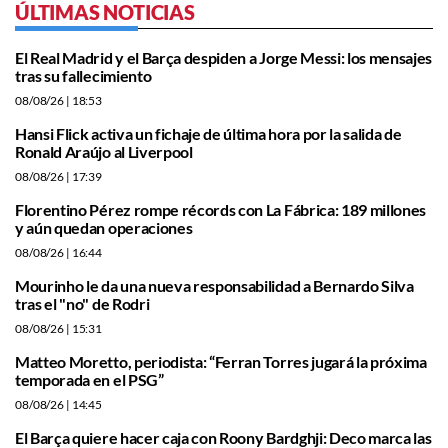
ÚLTIMAS NOTICIAS
El Real Madrid y el Barça despiden a Jorge Messi: los mensajes
tras su fallecimiento
08/08/26
| 18:53
Hansi Flick activa un fichaje de última hora por la salida de
Ronald Araújo al Liverpool
08/08/26
| 17:39
Florentino Pérez rompe récords con La Fábrica: 189 millones
y aún quedan operaciones
08/08/26
| 16:44
Mourinho le da una nueva responsabilidad a Bernardo Silva
tras el "no" de Rodri
08/08/26
| 15:31
Matteo Moretto, periodista: “Ferran Torres jugará la próxima
temporada en el PSG”
08/08/26
| 14:45
El Barça quiere hacer caja con Roony Bardghji: Deco marca las