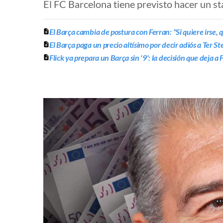
El FC Barcelona tiene previsto hacer un st
El Barça cambia de postura con Ferran: "Si quiere irse, q
El Barça paga un precio altísimo por decir adiós a Ter St
Flick ya prepara un Barça sin '9': la decisión que deja a