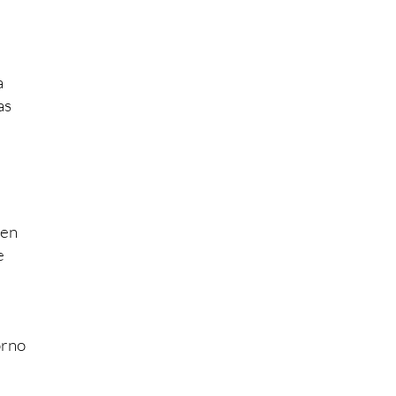
a
as
 en
e
orno