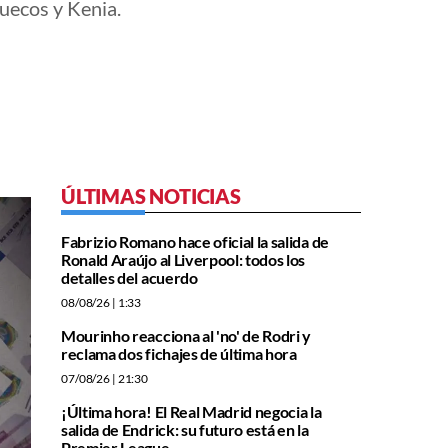
ruecos y Kenia.
ÚLTIMAS NOTICIAS
Fabrizio Romano hace oficial la salida de
Ronald Araújo al Liverpool: todos los
detalles del acuerdo
08/08/26
| 1:33
Mourinho reacciona al 'no' de Rodri y
reclama dos fichajes de última hora
07/08/26
| 21:30
¡Última hora! El Real Madrid negocia la
salida de Endrick: su futuro está en la
Premier League