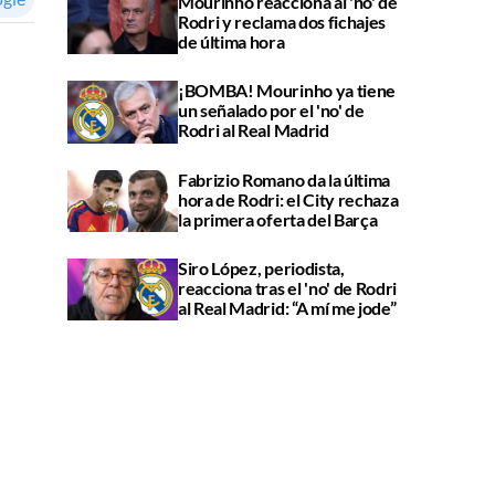
Mourinho reacciona al 'no' de
Rodri y reclama dos fichajes
de última hora
¡BOMBA! Mourinho ya tiene
un señalado por el 'no' de
Rodri al Real Madrid
Fabrizio Romano da la última
hora de Rodri: el City rechaza
la primera oferta del Barça
Siro López, periodista,
reacciona tras el 'no' de Rodri
al Real Madrid: “A mí me jode”