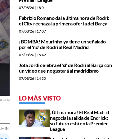
07/08/26
| 18:01
Fabrizio Romano da la última hora de Rodri:
el City rechaza la primera oferta del Barça
07/08/26
| 17:07
¡BOMBA! Mourinho ya tiene un señalado
por el 'no' de Rodri al Real Madrid
07/08/26
| 15:42
Jota Jordi celebra el 'sí' de Rodri al Barça con
un vídeo que no gustará al madridismo
07/08/26
| 14:30
LO MÁS VISTO
onaria
¡Última hora! El Real Madrid
negocia la salida de Endrick:
su futuro está en la Premier
League
2 MIN.
ogle