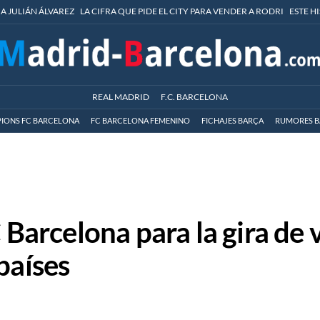
 A JULIÁN ÁLVAREZ
LA CIFRA QUE PIDE EL CITY PARA VENDER A RODRI
ESTE H
REAL MADRID
F.C. BARCELONA
IONS FC BARCELONA
FC BARCELONA FEMENINO
FICHAJES BARÇA
RUMORES B
C Barcelona para la gira de
países