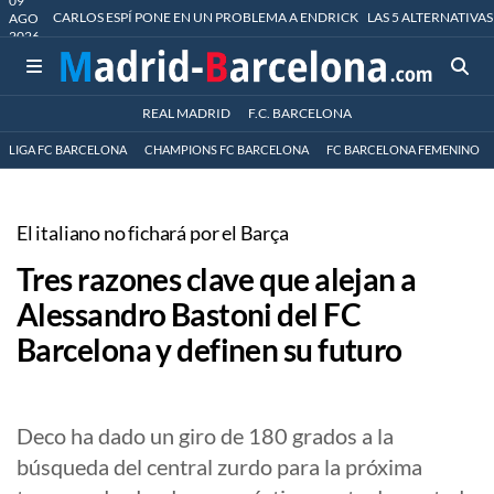
09
CARLOS ESPÍ PONE EN UN PROBLEMA A ENDRICK
LAS 5 ALTERNATIVAS
AGO
2026
REAL MADRID
F.C. BARCELONA
LIGA FC BARCELONA
CHAMPIONS FC BARCELONA
FC BARCELONA FEMENINO
El italiano no fichará por el Barça
Tres razones clave que alejan a
Alessandro Bastoni del FC
Barcelona y definen su futuro
Deco ha dado un giro de 180 grados a la
búsqueda del central zurdo para la próxima