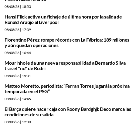
08/08/26
| 18:53
Hansi Flick activa un fichaje de última hora por la salida de
Ronald Araújo al Liverpool
08/08/26
| 17:39
Florentino Pérez rompe récords con La Fábrica: 189 millones
y aún quedan operaciones
08/08/26
| 16:44
Mourinho le da una nueva responsabilidad a Bernardo Silva
tras el "no" de Rodri
08/08/26
| 15:31
Matteo Moretto, periodista: “Ferran Torres jugará la próxima
temporada en el PSG”
08/08/26
| 14:45
El Barça quiere hacer caja con Roony Bardghji: Deco marca las
condiciones de su salida
08/08/26
| 12:00