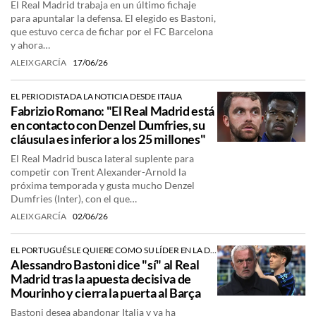
El Real Madrid trabaja en un último fichaje
para apuntalar la defensa. El elegido es Bastoni,
que estuvo cerca de fichar por el FC Barcelona
y ahora…
ALEIX GARCÍA
17/06/26
EL PERIODISTA DA LA NOTICIA DESDE ITALIA
Fabrizio Romano: "El Real Madrid está
en contacto con Denzel Dumfries, su
cláusula es inferior a los 25 millones"
El Real Madrid busca lateral suplente para
competir con Trent Alexander-Arnold la
próxima temporada y gusta mucho Denzel
Dumfries (Inter), con el que…
ALEIX GARCÍA
02/06/26
EL PORTUGUÉS LE QUIERE COMO SU LÍDER EN LA DEFENSA
Alessandro Bastoni dice "sí" al Real
Madrid tras la apuesta decisiva de
Mourinho y cierra la puerta al Barça
Bastoni desea abandonar Italia y ya ha