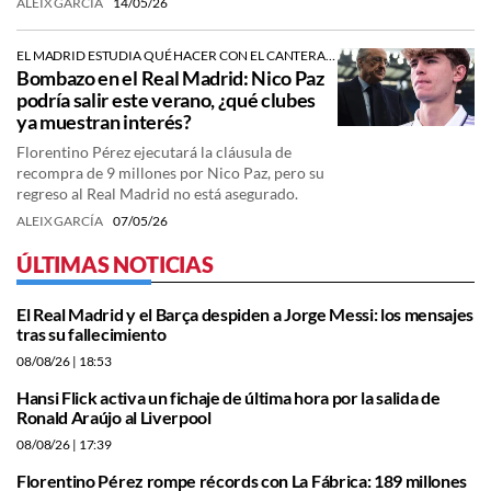
ALEIX GARCÍA
14/05/26
EL MADRID ESTUDIA QUÉ HACER CON EL CANTERANO
Bombazo en el Real Madrid: Nico Paz
podría salir este verano, ¿qué clubes
ya muestran interés?
Florentino Pérez ejecutará la cláusula de
recompra de 9 millones por Nico Paz, pero su
regreso al Real Madrid no está asegurado.
ALEIX GARCÍA
07/05/26
ÚLTIMAS NOTICIAS
El Real Madrid y el Barça despiden a Jorge Messi: los mensajes
tras su fallecimiento
08/08/26
| 18:53
Hansi Flick activa un fichaje de última hora por la salida de
Ronald Araújo al Liverpool
08/08/26
| 17:39
Florentino Pérez rompe récords con La Fábrica: 189 millones