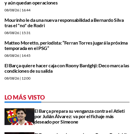
y aún quedan operaciones
08/08/26
| 16:44
Mourinho le da una nueva responsabilidad a Bernardo Silva
tras el "no" de Rodri
08/08/26
| 15:31
Matteo Moretto, periodista: “Ferran Torres jugará la próxima
temporada en el PSG”
08/08/26
| 14:45
El Barça quiere hacer caja con Roony Bardghji: Deco marca las
condiciones de su salida
08/08/26
| 12:00
LO MÁS VISTO
El Barça prepara su venganza contra el Atleti
por Julián Álvarez: va por el fichaje más
deseado por Simeone