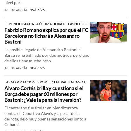
nivel por…
ALEIX GARCÍA
19/05/26
EL PERIODISTA DA LA ÚLTIMA HORA DE LAS NEGOCIACIONES
Fabrizio Romano explica por qué el FC
Barcelona no fichará a Alessandro
Bastoni
La posible llegada de Alessandro Bastoni al
Barça se ha enfriado por dos motivos, pero uno
de ellos tiene mucho peso.
ALEIX GARCÍA
18/05/26
LAS NEGOCIACIONES POR EL CENTRAL ITALIANO ESTÁN ESTANCADAS
Álvaro Cortés brilla y cuestiona si el
Barça debe pagar 60 millones por
Bastoni: ¿Vale la pena la inversión?
El canterano fue titular en Mendizorroza
contra el Deportivo Alavés y, a pesar de la
derrota, dejó muy buenas sensaciones junto a
Cubarsí.