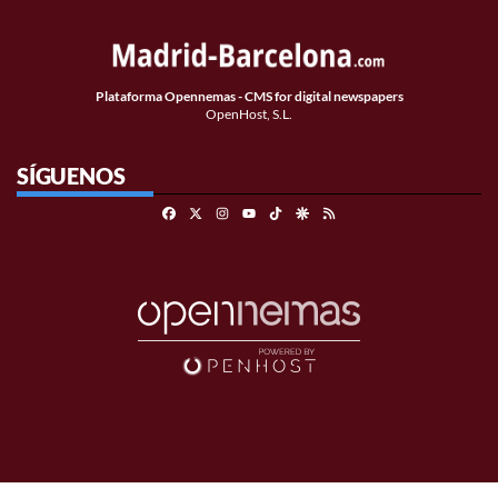
Plataforma Opennemas - CMS for digital newspapers
OpenHost, S.L.
SÍGUENOS
Facebook
X
Instagram
TikTok
Google Discover
RSS
Youtube