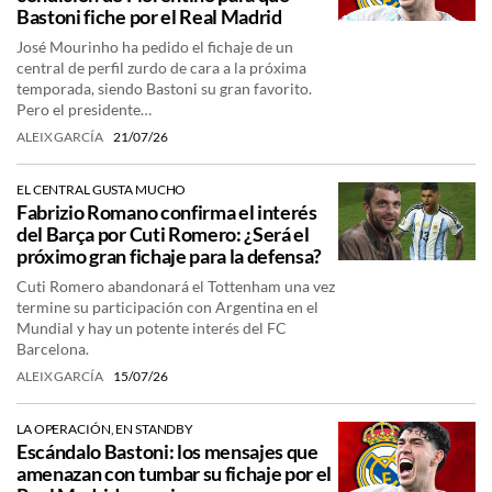
Bastoni fiche por el Real Madrid
José Mourinho ha pedido el fichaje de un
central de perfil zurdo de cara a la próxima
temporada, siendo Bastoni su gran favorito.
Pero el presidente…
ALEIX GARCÍA
21/07/26
EL CENTRAL GUSTA MUCHO
Fabrizio Romano confirma el interés
del Barça por Cuti Romero: ¿Será el
próximo gran fichaje para la defensa?
Cuti Romero abandonará el Tottenham una vez
termine su participación con Argentina en el
Mundial y hay un potente interés del FC
Barcelona.
ALEIX GARCÍA
15/07/26
LA OPERACIÓN, EN STANDBY
Escándalo Bastoni: los mensajes que
amenazan con tumbar su fichaje por el