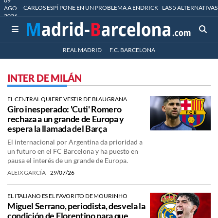
09
CARLOS ESPÍ PONE EN UN PROBLEMA A ENDRICK
LAS 5 ALTERNATIVAS
AGO
2026
REAL MADRID
F.C. BARCELONA
INTER DE MILÁN
EL CENTRAL QUIERE VESTIR DE BLAUGRANA
Giro inesperado: 'Cuti' Romero
rechaza a un grande de Europa y
espera la llamada del Barça
El internacional por Argentina da prioridad a
un futuro en el FC Barcelona y ha puesto en
pausa el interés de un grande de Europa.
ALEIX GARCÍA
29/07/26
EL ITALIANO ES EL FAVORITO DE MOURINHO
Miguel Serrano, periodista, desvela la
condición de Florentino para que