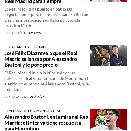
Real Madrid para siempre
El Real Madrid ha puesto en pausa las
negociaciones para fichar a Alessandro Bastoni
tras una investigación en Italia por posible
prostitución de…
REDACCIÓN
02/07/26
EL ITALIANO ES EL ELEGIDO
José Félix Díaz revela que el Real
Madrid se lanza a por Alessandro
Bastoni y le pone precio
El Real Madrid inicia la búsqueda de un
defensa central y, por petición de Mourinho, el
elegido no es otro que Alessandro Bastoni, que
también…
ALEIX GARCÍA
30/06/26
REAL MADRID BUSCA UN CENTRAL
Alessandro Bastoni, en la mira del Real
Madrid: el Inter ya tiene respuesta
para Florentino