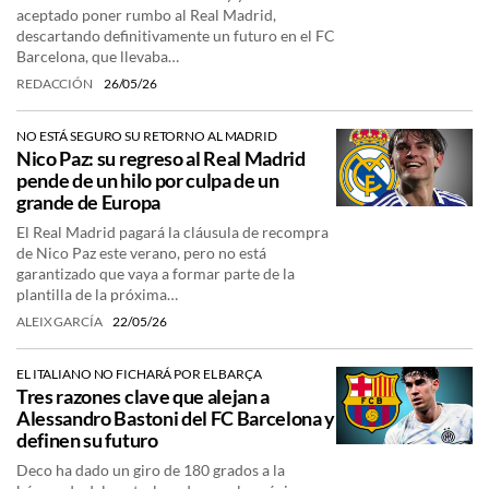
aceptado poner rumbo al Real Madrid,
descartando definitivamente un futuro en el FC
Barcelona, que llevaba…
REDACCIÓN
26/05/26
NO ESTÁ SEGURO SU RETORNO AL MADRID
Nico Paz: su regreso al Real Madrid
pende de un hilo por culpa de un
grande de Europa
El Real Madrid pagará la cláusula de recompra
de Nico Paz este verano, pero no está
garantizado que vaya a formar parte de la
plantilla de la próxima…
ALEIX GARCÍA
22/05/26
EL ITALIANO NO FICHARÁ POR EL BARÇA
Tres razones clave que alejan a
Alessandro Bastoni del FC Barcelona y
definen su futuro
Deco ha dado un giro de 180 grados a la