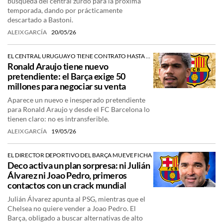
búsqueda del central zurdo para la próxima
temporada, dando por prácticamente
descartado a Bastoni.
ALEIX GARCÍA
20/05/26
EL CENTRAL URUGUAYO TIENE CONTRATO HASTA 2031
Ronald Araujo tiene nuevo
pretendiente: el Barça exige 50
millones para negociar su venta
Aparece un nuevo e inesperado pretendiente
para Ronald Araujo y desde el FC Barcelona lo
tienen claro: no es intransferible.
ALEIX GARCÍA
19/05/26
EL DIRECTOR DEPORTIVO DEL BARÇA MUEVE FICHA
Deco activa un plan sorpresa: ni Julián
Álvarez ni Joao Pedro, primeros
contactos con un crack mundial
Julián Álvarez apunta al PSG, mientras que el
Chelsea no quiere vender a Joao Pedro. El
Barça, obligado a buscar alternativas de alto