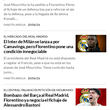
José Mourinho le ha pedido a Florentino Pérez
el fichaje de un defensa top para reforzar el eje
de la defensa, pese a la llegada de Ibrahima
Konaté.…
MARTÍN ARRUA
20/06/26
EL MERCADO DEL REAL MADRID
El Inter de Milán se lanza a por
Camavinga, pero Florentino pone una
condición innegociable
El presidente del Real Madrid no está dispuesto
a regalar al francés, pese a que no está en los
planes de José Mourinho. Tiene contrato hasta
junio…
MARTÍN ARRUA
20/06/26
EL CENTRAL ITALIANO ES PETICIÓN DE MOURINHO
Bombazo: del Barça al Real Madrid,
Florentino ya negocia el fichaje de
Alessandro Bastoni