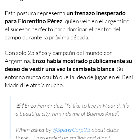
Esta postura representa
un frenazo inesperado
para Florentino Pérez
, quien veía en el argentino
el sucesor perfecto para dominar el centro del
campo durante la próxima década.
Con solo 25 años y campeón del mundo con
Argentina,
Enzo había mostrado públicamente su
deseo de vestir una vez la camiseta blanca
. Su
entorno nunca ocultó que la idea de jugar en el Real
Madrid le atraía mucho.
🚨❗️ Enzo Fernández: “I’d like to live in Madrid. It’s
a beautiful city, reminds me of Buenos Aires”.
When asked by
@SpiderCarp23
about clubs
there… Enzo ended up smiling and didn’t