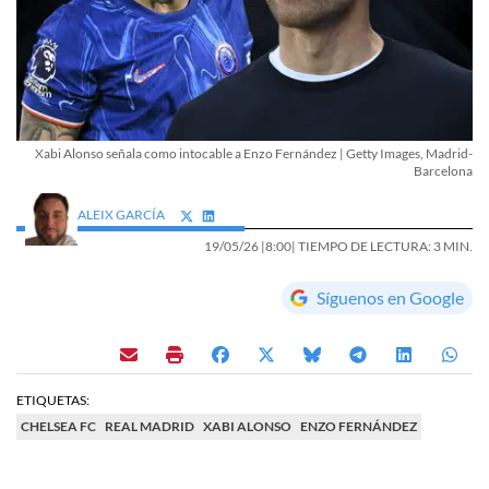
Xabi Alonso señala como intocable a Enzo Fernández | Getty Images, Madrid-
Barcelona
ALEIX GARCÍA
19/05/26 |
8:00
| TIEMPO DE LECTURA: 3 MIN.
Síguenos en Google
ETIQUETAS:
CHELSEA FC
REAL MADRID
XABI ALONSO
ENZO FERNÁNDEZ