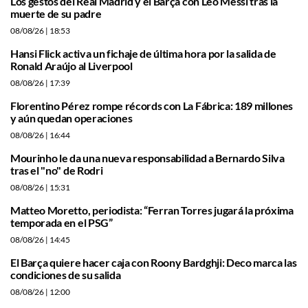
Los gestos del Real Madrid y el Barça con Leo Messi tras la
muerte de su padre
08/08/26
| 18:53
Hansi Flick activa un fichaje de última hora por la salida de
Ronald Araújo al Liverpool
08/08/26
| 17:39
Florentino Pérez rompe récords con La Fábrica: 189 millones
y aún quedan operaciones
08/08/26
| 16:44
Mourinho le da una nueva responsabilidad a Bernardo Silva
tras el "no" de Rodri
08/08/26
| 15:31
Matteo Moretto, periodista: “Ferran Torres jugará la próxima
temporada en el PSG”
08/08/26
| 14:45
El Barça quiere hacer caja con Roony Bardghji: Deco marca las
condiciones de su salida
08/08/26
| 12:00