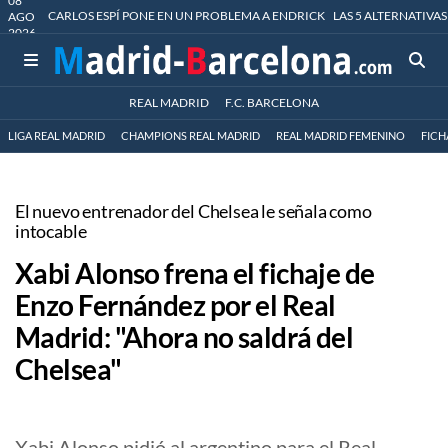
08
CARLOS ESPÍ PONE EN UN PROBLEMA A ENDRICK
LAS 5 ALTERNATIVAS
AGO
2026
REAL MADRID
F.C. BARCELONA
LIGA REAL MADRID
CHAMPIONS REAL MADRID
REAL MADRID FEMENINO
FICH
El nuevo entrenador del Chelsea le señala como
intocable
Xabi Alonso frena el fichaje de
Enzo Fernández por el Real
Madrid: "Ahora no saldrá del
Chelsea"
Xabi Alonso pidió al argentino para el Real