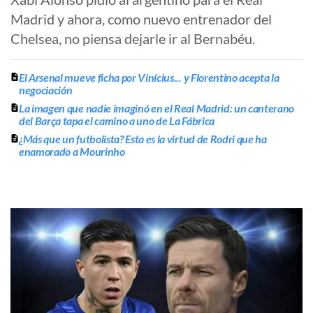
Madrid y ahora, como nuevo entrenador del
Chelsea, no piensa dejarle ir al Bernabéu.
El Arsenal mueve ficha por Vinícius... y Florentino acepta la
negociación
La imagen que nadie imaginó en el Real Madrid: un canterano
del Barça tapa el camino a uno de La Fábrica
¿Más que un futbolista? Esta es la virtud de Rodri que ha
enamorado a Mourinho