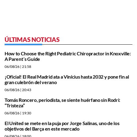
ÚLTIMAS NOTICIAS
How to Choose the Right Pediatric Chiropractor in Knoxville:
A Parent´s Guide
06/08/26
| 21:58
¡Oficial! El Real Madrid ata a Vinícius hasta 2032 y pone fin al
gran culebrón del verano
06/08/26
| 20:43
Tomás Roncero, periodista, se siente huérfano sin Rodri:
“Tristeza”
06/08/26
| 19:30
El United se mete en la puja por Jorge Salinas, uno de los
objetivos del Barça en este mercado
06/08/26
| 18:00