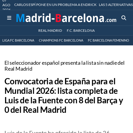
07
CARLOS ESPÍ PONE EN UN PROBLEMA A ENDRICK
LAS 5 ALTERNATIVAS
AGO
2026
REAL MADRID
F.C. BARCELONA
LIGA FC BARCELONA
CHAMPIONS FC BARCELONA
FC BARCELONA FEMENINO
El seleccionador español presenta la lista sin nadie del
Real Madrid
Convocatoria de España para el
Mundial 2026: lista completa de
Luis de la Fuente con 8 del Barça y
0 del Real Madrid
Luis de la Fuente ha ofrecido la lista de 26