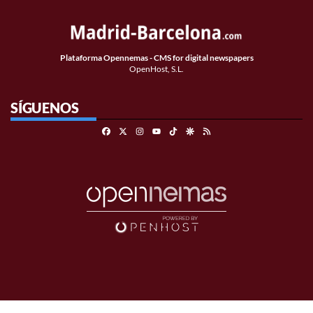
Plataforma Opennemas - CMS for digital newspapers
OpenHost, S.L.
SÍGUENOS
Facebook
X
Instagram
TikTok
Google Discover
RSS
Youtube