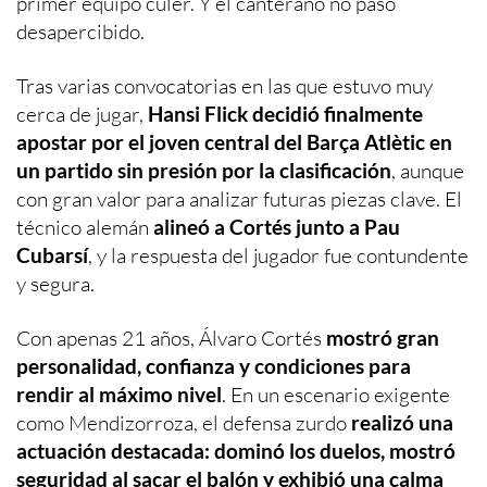
primer equipo culer. Y el canterano no pasó
desapercibido.
Tras varias convocatorias en las que estuvo muy
cerca de jugar,
Hansi Flick decidió finalmente
apostar por el joven central del Barça Atlètic en
un partido sin presión por la clasificación
, aunque
con gran valor para analizar futuras piezas clave. El
técnico alemán
alineó a Cortés junto a Pau
Cubarsí
, y la respuesta del jugador fue contundente
y segura.
Con apenas 21 años, Álvaro Cortés
mostró gran
personalidad, confianza y condiciones para
rendir al máximo nivel
. En un escenario exigente
como Mendizorroza, el defensa zurdo
realizó una
actuación destacada: dominó los duelos, mostró
seguridad al sacar el balón y exhibió una calma