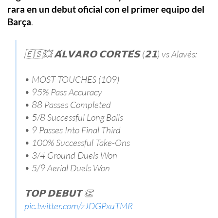
rara en un debut oficial con el primer equipo del
Barça
.
🇪🇸💥 𝗔́𝗟𝗩𝗔𝗥𝗢 𝗖𝗢𝗥𝗧𝗘́𝗦 (𝟮𝟭) vs Alavés:
• MOST TOUCHES (109)
• 95% Pass Accuracy
• 88 Passes Completed
• 5/8 Successful Long Balls
• 9 Passes Into Final Third
• 100% Successful Take-Ons
• 3/4 Ground Duels Won
• 5/9 Aerial Duels Won
𝗧𝗢𝗣 𝗗𝗘𝗕𝗨𝗧 👏
pic.twitter.com/zJDGPxuTMR