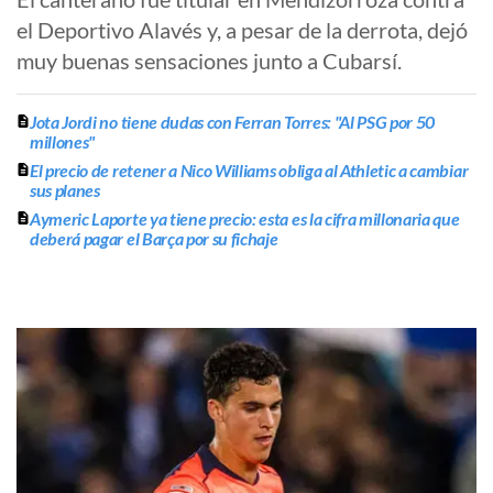
el Deportivo Alavés y, a pesar de la derrota, dejó
muy buenas sensaciones junto a Cubarsí.
Jota Jordi no tiene dudas con Ferran Torres: "Al PSG por 50
millones"
El precio de retener a Nico Williams obliga al Athletic a cambiar
sus planes
Aymeric Laporte ya tiene precio: esta es la cifra millonaria que
deberá pagar el Barça por su fichaje