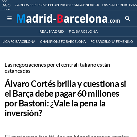
06
CARLOS ESPÍ PONE EN UN PROBLEMA A ENDRICK
LAS 5 ALTERNATIVAS
AGO
2026
REAL MADRID
F.C. BARCELONA
LIGA FC BARCELONA
CHAMPIONS FC BARCELONA
FC BARCELONA FEMENINO
Las negociaciones por el central italiano están
estancadas
Álvaro Cortés brilla y cuestiona si
el Barça debe pagar 60 millones
por Bastoni: ¿Vale la pena la
inversión?
El canterano fue titular en Mendizorroza contra