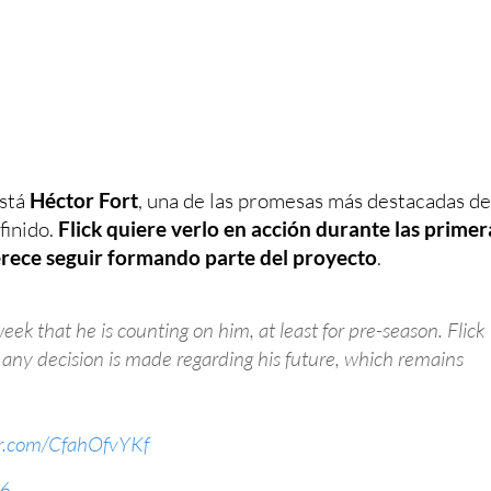
está
Héctor Fort
, una de las promesas más destacadas de
finido.
Flick quiere verlo en acción durante las primer
erece seguir formando parte del proyecto
.
week that he is counting on him, at least for pre-season. Flick
e any decision is made regarding his future, which remains
er.com/CfahOfvYKf
26