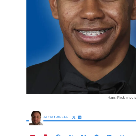
Hansi Flick impul
ALEIX GARCÍA