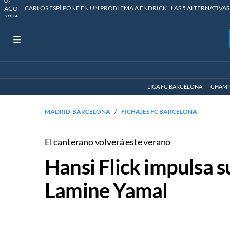
07
CARLOS ESPÍ PONE EN UN PROBLEMA A ENDRICK
LAS 5 ALTERNATIVAS
AGO
2026
LIGA FC BARCELONA
CHAMP
MADRID-BARCELONA
FICHAJES FC BARCELONA
El canterano volverá este verano
Hansi Flick impulsa s
Lamine Yamal