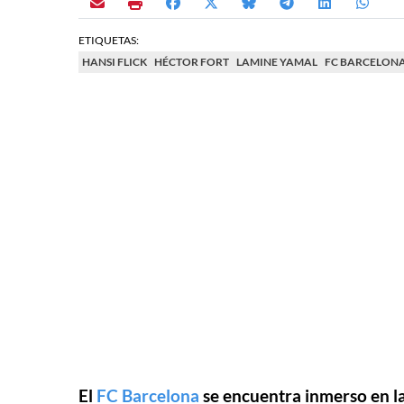
ETIQUETAS:
HANSI FLICK
HÉCTOR FORT
LAMINE YAMAL
FC BARCELON
El
FC Barcelona
se encuentra inmerso en l