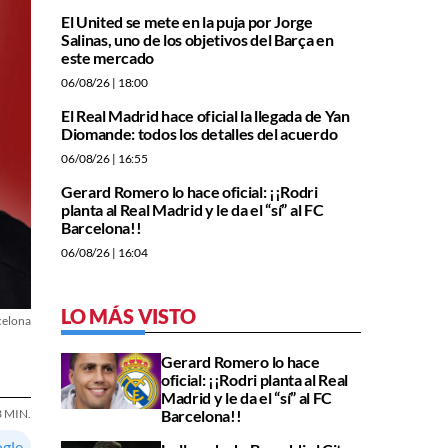
El United se mete en la puja por Jorge
Salinas, uno de los objetivos del Barça en
este mercado
06/08/26
| 18:00
El Real Madrid hace oficial la llegada de Yan
Diomande: todos los detalles del acuerdo
06/08/26
| 16:55
Gerard Romero lo hace oficial: ¡¡Rodri
planta al Real Madrid y le da el “sí” al FC
Barcelona!!
06/08/26
| 16:04
LO MÁS VISTO
celona
Gerard Romero lo hace
oficial: ¡¡Rodri planta al Real
Madrid y le da el “sí” al FC
Barcelona!!
3 MIN.
ogle