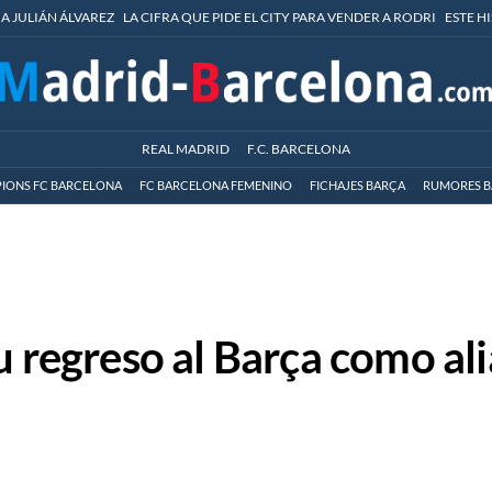
 A JULIÁN ÁLVAREZ
LA CIFRA QUE PIDE EL CITY PARA VENDER A RODRI
ESTE H
REAL MADRID
F.C. BARCELONA
IONS FC BARCELONA
FC BARCELONA FEMENINO
FICHAJES BARÇA
RUMORES B
u regreso al Barça como al