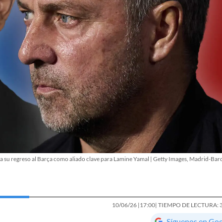
sa su regreso al Barça como aliado clave para Lamine Yamal | Getty Images, Madrid-Bar
10/06/26 |
17:00
| TIEMPO DE LECTURA: 
Síguenos en Go