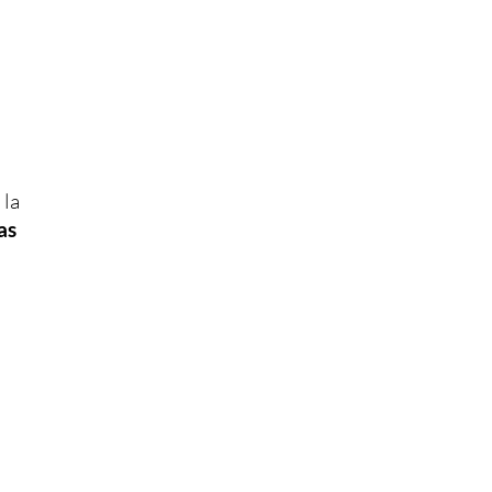
 la
as