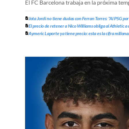
El FC Barcelona trabaja en la próxima tem
Jota Jordi no tiene dudas con Ferran Torres: "Al PSG por
El precio de retener a Nico Williams obliga al Athletic a
Aymeric Laporte ya tiene precio: esta es la cifra millon