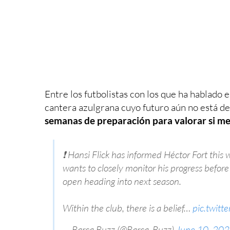
Entre los futbolistas con los que ha hablado 
cantera azulgrana cuyo futuro aún no está de
semanas de preparación para valorar si m
❗️ Hansi Flick has informed Héctor Fort this 
wants to closely monitor his progress befor
open heading into next season.
Within the club, there is a belief…
pic.twitt
— Barça Buzz (@Barca_Buzz)
June 10, 20