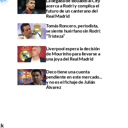
La llegada de Bouaddi al City
acerca a Rodri y complica el
futuro de un canterano del
Real Madrid
Tomás Roncero, periodista,
se siente huérfano sin Rodri:
“Tristeza”
Liverpool espera la decisión
de Mourinho para llevarse a
una joya del Real Madrid
Deco tiene una cuenta
pendiente en este mercado...
y no es el fichaje de Julián
Álvarez
ck