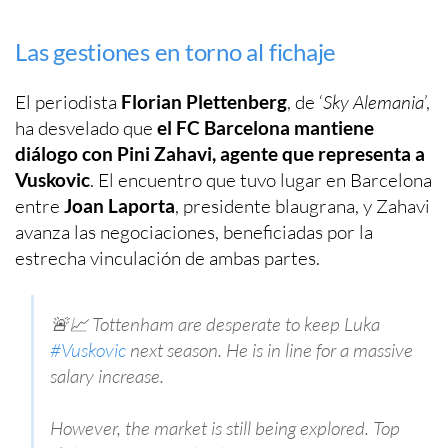
Las gestiones en torno al fichaje
El periodista
Florian Plettenberg
, de ‘
Sky Alemania
’,
ha desvelado que
el FC Barcelona mantiene
diálogo con Pini Zahavi, agente que representa a
Vuskovic
. El encuentro que tuvo lugar en Barcelona
entre
Joan Laporta
, presidente blaugrana, y Zahavi
avanza las negociaciones, beneficiadas por la
estrecha vinculación de ambas partes.
🚨📈 Tottenham are desperate to keep Luka
#Vuskovic
next season. He is in line for a massive
salary increase.
However, the market is still being explored. Top