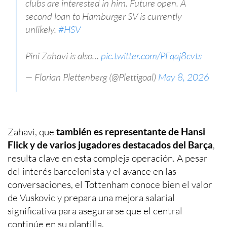
clubs are interested in him. Future open. A
second loan to Hamburger SV is currently
unlikely.
#HSV
Pini Zahavi is also…
pic.twitter.com/PFqaj8cvts
— Florian Plettenberg (@Plettigoal)
May 8, 2026
Zahavi, que
también es representante de Hansi
Flick y de varios jugadores destacados del Barça
,
resulta clave en esta compleja operación. A pesar
del interés barcelonista y el avance en las
conversaciones, el Tottenham conoce bien el valor
de Vuskovic y prepara una mejora salarial
significativa para asegurarse que el central
continúe en su plantilla.