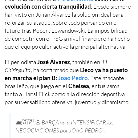
evolución con cierta tranquilidad
. Desde siempre
han visto en Julián Álvarez la solución ideal para
reforzar su ataque, sobre todo pensando en el
futuro tras Robert Lewandowski. La imposibilidad
de competir con el PSG a nivel financiero ha hecho
que el equipo culer active la principal alternativa.
El periodista
José Álvarez
, también en ‘
El
Chiringuito
’, ha confirmado que
Deco ya ha puesto
en marcha el plan B:
Joao Pedro
. Este atacante
brasileño, que juega en el
Chelsea
, entusiasma
tanto a Hansi Flick como a la dirección deportiva
por su versatilidad ofensiva, juventud y dinamismo.
💼🇧🇷 "El BARÇA va a INTENSIFICAR las
NEGOCIACIONES por JOAO PEDRO".