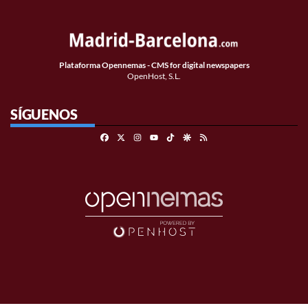
Plataforma Opennemas - CMS for digital newspapers
OpenHost, S.L.
SÍGUENOS
Facebook
X
Instagram
TikTok
Google Discover
RSS
Youtube