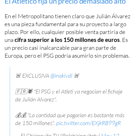
El Atlético fija un precio demasiado alto
En el Metropolitano tienen claro que Julián Álvarez
es una pieza fundamental para su proyecto a largo
plazo. Por ello, cualquier posible venta partiría de
una
cifra superior a los 150 millones de euros
. Es
un precio casi inalcanzable para gran parte de
Europa, pero el PSG podría asumirlo sin problemas.
🚨 EXCLUSIVA
@inakivdl
🚨
🇫🇷🕷️ "El PSG y el Atleti ya negocian el fichaje
de Julián Alvarez".
💰💰 "La cantidad que pagarían es bastante más
de 150 millones".
pic.twitter.com/EXjkRB99gR
— El Chiringuito TV (@elchiringuitotv)
May 12,