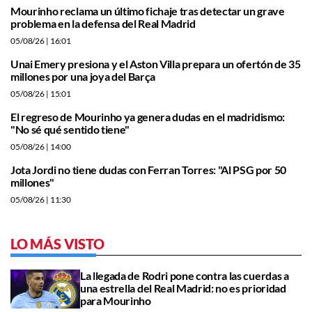
Mourinho reclama un último fichaje tras detectar un grave
problema en la defensa del Real Madrid
05/08/26
| 16:01
Unai Emery presiona y el Aston Villa prepara un ofertón de 35
millones por una joya del Barça
05/08/26
| 15:01
El regreso de Mourinho ya genera dudas en el madridismo:
"No sé qué sentido tiene"
05/08/26
| 14:00
Jota Jordi no tiene dudas con Ferran Torres: "Al PSG por 50
millones"
05/08/26
| 11:30
LO MÁS VISTO
La llegada de Rodri pone contra las cuerdas a
una estrella del Real Madrid: no es prioridad
para Mourinho