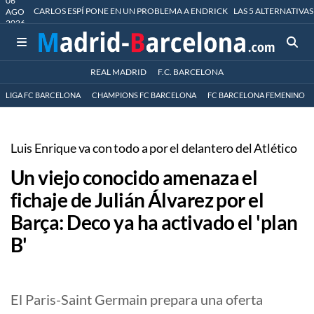
06
CARLOS ESPÍ PONE EN UN PROBLEMA A ENDRICK
LAS 5 ALTERNATIVAS
AGO
2026
REAL MADRID
F.C. BARCELONA
LIGA FC BARCELONA
CHAMPIONS FC BARCELONA
FC BARCELONA FEMENINO
Luis Enrique va con todo a por el delantero del Atlético
Un viejo conocido amenaza el
fichaje de Julián Álvarez por el
Barça: Deco ya ha activado el 'plan
B'
El Paris-Saint Germain prepara una oferta