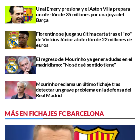
Unai Emery presiona y el Aston Villa prepara
un ofertón de 35 millones por una joya del
Barça
Florentino se juega su última carta tras el "no"
de Vinícius Júnior al ofertón de 22 millones de
euros
El regreso de Mourinho ya genera dudas en el
madridismo: "No sé qué sentido tiene"
Mourinho reclama un último fichaje tras
detectar un grave problema en la defensa del
Real Madrid
MÁS EN FICHAJES FC BARCELONA