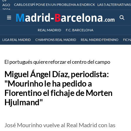
09
CARLOS ESPÍ PONE EN UN PROBLEMA A ENDRICK
LAS 5 ALTERNATIVAS
AGO
2026
REAL MADRID
F.C. BARCELONA
LIGA REAL MADRID
CHAMPIONS REAL MADRID
REAL MADRID FEMENINO
FICH
El portugués quiere reforzar el centro del campo
Miguel Ángel Díaz, periodista:
"Mourinho le ha pedido a
Florentino el fichaje de Morten
Hjulmand"
José Mourinho vuelve al Real Madrid con las