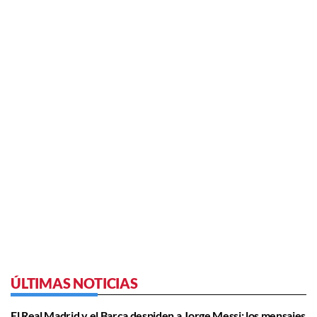
ÚLTIMAS NOTICIAS
El Real Madrid y el Barça despiden a Jorge Messi: los mensajes