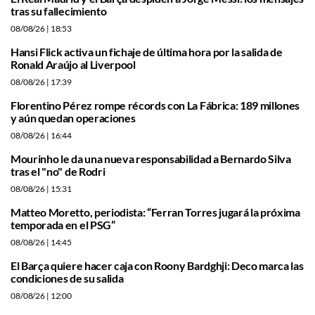
tras su fallecimiento
08/08/26
| 18:53
Hansi Flick activa un fichaje de última hora por la salida de
Ronald Araújo al Liverpool
08/08/26
| 17:39
Florentino Pérez rompe récords con La Fábrica: 189 millones
y aún quedan operaciones
08/08/26
| 16:44
Mourinho le da una nueva responsabilidad a Bernardo Silva
tras el "no" de Rodri
08/08/26
| 15:31
Matteo Moretto, periodista: “Ferran Torres jugará la próxima
temporada en el PSG”
08/08/26
| 14:45
El Barça quiere hacer caja con Roony Bardghji: Deco marca las
condiciones de su salida
08/08/26
| 12:00