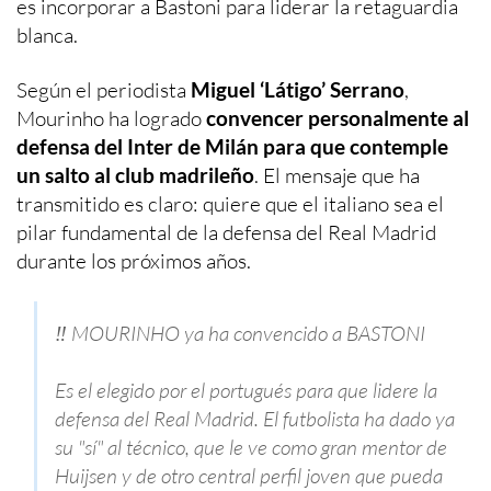
es incorporar a Bastoni para liderar la retaguardia
blanca.
Según el periodista
Miguel ‘Látigo’ Serrano
,
Mourinho ha logrado
convencer personalmente al
defensa del Inter de Milán para que contemple
un salto al club madrileño
. El mensaje que ha
transmitido es claro: quiere que el italiano sea el
pilar fundamental de la defensa del Real Madrid
durante los próximos años.
‼️ MOURINHO ya ha convencido a BASTONI
Es el elegido por el portugués para que lidere la
defensa del Real Madrid. El futbolista ha dado ya
su "sí" al técnico, que le ve como gran mentor de
Huijsen y de otro central perfil joven que pueda