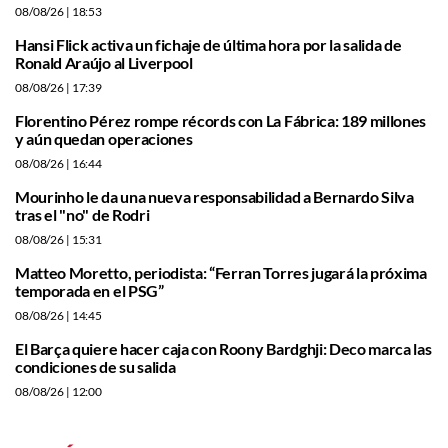
08/08/26
| 18:53
Hansi Flick activa un fichaje de última hora por la salida de
Ronald Araújo al Liverpool
08/08/26
| 17:39
Florentino Pérez rompe récords con La Fábrica: 189 millones
y aún quedan operaciones
08/08/26
| 16:44
Mourinho le da una nueva responsabilidad a Bernardo Silva
tras el "no" de Rodri
08/08/26
| 15:31
Matteo Moretto, periodista: “Ferran Torres jugará la próxima
temporada en el PSG”
08/08/26
| 14:45
El Barça quiere hacer caja con Roony Bardghji: Deco marca las
condiciones de su salida
08/08/26
| 12:00