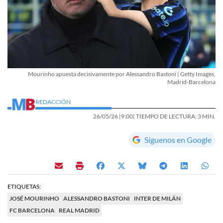
Mourinho apuesta decisivamente por Alessandro Bastoni | Getty Images,
Madrid-Barcelona
REDACCIÓN
26/05/26 |
9:00
| TIEMPO DE LECTURA: 3 MIN.
Síguenos en Google
ETIQUETAS:
JOSÉ MOURINHO
ALESSANDRO BASTONI
INTER DE MILÁN
FC BARCELONA
REAL MADRID