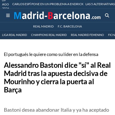
09
CARLOS ESPÍ PONE EN UN PROBLEMA A ENDRICK
LAS 5 ALTERNATIVAS
AGO
2026
REAL MADRID
F.C. BARCELONA
LIGA REAL MADRID
CHAMPIONS REAL MADRID
REAL MADRID FEMENINO
FICH
El portugués le quiere como su líder en la defensa
Alessandro Bastoni dice "sí" al Real
Madrid tras la apuesta decisiva de
Mourinho y cierra la puerta al
Barça
Bastoni desea abandonar Italia y ya ha aceptado