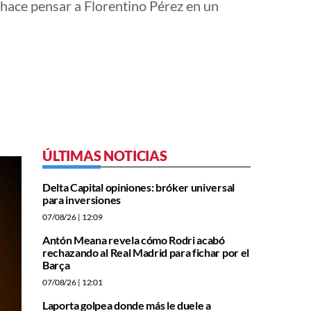
 hace pensar a Florentino Pérez en un
ÚLTIMAS NOTICIAS
Delta Capital opiniones: bróker universal
para inversiones
07/08/26
| 12:09
Antón Meana revela cómo Rodri acabó
rechazando al Real Madrid para fichar por el
Barça
07/08/26
| 12:01
Laporta golpea donde más le duele a