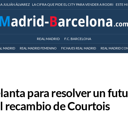
 A JULIÁN ÁLVAREZ
LA CIFRA QUE PIDE EL CITY PARA VENDER A RODRI
ESTE H
REAL MADRID
F.C. BARCELONA
AL MADRID
REAL MADRID FEMENINO
FICHAJES REAL MADRID
REAL MADRID CON
lanta para resolver un fut
al recambio de Courtois