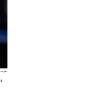
 Images
is