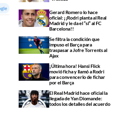
ogle
Gerard Romero lo hace
oficial: ¡¡Rodri planta al Real
Madrid y le da el “sí” al FC
Barcelona!!
Se filtra la condición que
impuso el Barça para
traspasar a Jofre Torrents al
Ajax
¡Última hora! Hansi Flick
movió ficha y llamó a Rodri
para convencerlo de fichar
por el Barça
El Real Madrid hace oficial la
llegada de Yan Diomande:
todos los detalles del acuerdo