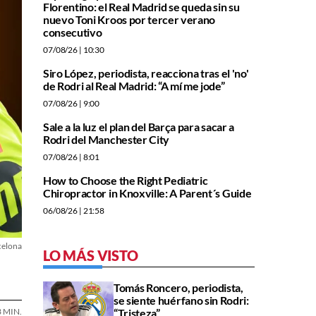
Florentino: el Real Madrid se queda sin su
nuevo Toni Kroos por tercer verano
consecutivo
07/08/26
| 10:30
Siro López, periodista, reacciona tras el 'no'
de Rodri al Real Madrid: “A mí me jode”
07/08/26
| 9:00
Sale a la luz el plan del Barça para sacar a
Rodri del Manchester City
07/08/26
| 8:01
How to Choose the Right Pediatric
Chiropractor in Knoxville: A Parent´s Guide
06/08/26
| 21:58
celona
LO MÁS VISTO
Tomás Roncero, periodista,
se siente huérfano sin Rodri:
“Tristeza”
3 MIN.