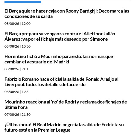
El Barça quiere hacer caja con Roony Bardghji: Deco marca las
condiciones de su salida
08/08/26
| 12:00
El Barça prepara su venganza contra el Atleti por Julián
Álvarez: va por el fichaje más deseado por Simeone
08/08/26
| 10:30
Florentino fichó a Mourinho para esto: las normas que
cambian el vestuario del Madrid
08/08/26
| 9:01
Fabrizio Romano hace oficial la salida de Ronald Araújo al
Liverpool: todos los detalles del acuerdo
08/08/26
| 1:33
Mourinho reacciona al 'no' de Rodri y reclama dos fichajes de
última hora
07/08/26
| 21:30
¡Última hora! El Real Madrid negocia la salida de Endrick: su
futuro está en la Premier League