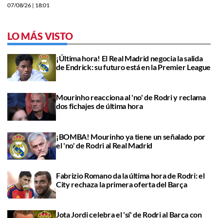
07/08/26
| 18:01
LO MÁS VISTO
¡Última hora! El Real Madrid negocia la salida
de Endrick: su futuro está en la Premier League
Mourinho reacciona al 'no' de Rodri y reclama
dos fichajes de última hora
¡BOMBA! Mourinho ya tiene un señalado por
el 'no' de Rodri al Real Madrid
Fabrizio Romano da la última hora de Rodri: el
City rechaza la primera oferta del Barça
Jota Jordi celebra el 'sí' de Rodri al Barça con