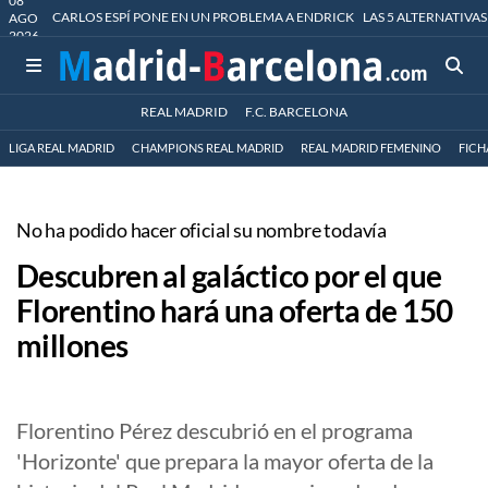
08
CARLOS ESPÍ PONE EN UN PROBLEMA A ENDRICK
LAS 5 ALTERNATIVAS
AGO
2026
REAL MADRID
F.C. BARCELONA
LIGA REAL MADRID
CHAMPIONS REAL MADRID
REAL MADRID FEMENINO
FICH
No ha podido hacer oficial su nombre todavía
Descubren al galáctico por el que
Florentino hará una oferta de 150
millones
Florentino Pérez descubrió en el programa
'Horizonte' que prepara la mayor oferta de la