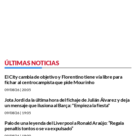
ÚLTIMAS NOTICIAS
El City cambia de objetivo y Florentino tiene vía libre para
fichar al centrocampista que pide Mourinho
09/08/26
| 20:05
Jota Jordi da la última hora del fichaje de Julián Álvarez y deja
un mensaje que ilusiona al Barça: "Empieza la fiesta"
09/08/26
| 19:05
Palo de una leyenda del Liverpool a Ronald Araújo: “Regala
penaltis tontos o se va expulsado”
09/08/26
| 18:00