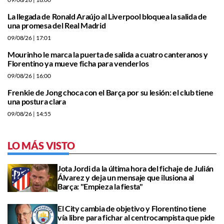
La llegada de Ronald Araújo al Liverpool bloquea la salida de
una promesa del Real Madrid
09/08/26
| 17:01
Mourinho le marca la puerta de salida a cuatro canteranos y
Florentino ya mueve ficha para venderlos
09/08/26
| 16:00
Frenkie de Jong choca con el Barça por su lesión: el club tiene
una postura clara
09/08/26
| 14:55
LO MÁS VISTO
Jota Jordi da la última hora del fichaje de Julián
Álvarez y deja un mensaje que ilusiona al
Barça: "Empieza la fiesta"
El City cambia de objetivo y Florentino tiene
vía libre para fichar al centrocampista que pide