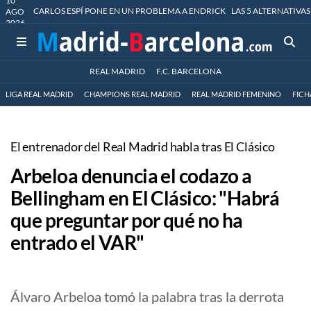
10
CARLOS ESPÍ PONE EN UN PROBLEMA A ENDRICK
LAS 5 ALTERNATIVAS
AGO
2026
REAL MADRID
F.C. BARCELONA
LIGA REAL MADRID
CHAMPIONS REAL MADRID
REAL MADRID FEMENINO
FICH
El entrenador del Real Madrid habla tras El Clásico
Arbeloa denuncia el codazo a
Bellingham en El Clásico: "Habrá
que preguntar por qué no ha
entrado el VAR"
Álvaro Arbeloa tomó la palabra tras la derrota