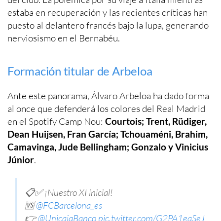
estaba en recuperación y las recientes críticas han
puesto al delantero francés bajo la lupa, generando
nerviosismo en el Bernabéu.
Formación titular de Arbeloa
Ante este panorama, Álvaro Arbeloa ha dado forma
al once que defenderá los colores del Real Madrid
en el Spotify Camp Nou:
Courtois; Trent, Rüdiger,
Dean Huijsen, Fran García; Tchouaméni, Brahim,
Camavinga, Jude Bellingham; Gonzalo y Vinicius
Júnior
.
📋✅ ¡Nuestro XI inicial!
🆚
@FCBarcelona_es
👉
@UnicajaBanco
pic.twitter.com/G2PA1eaSeJ