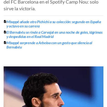
del FC Barcelona en el Spotify Camp Nou: solo
sirve la victoria.
Mbappé añade otro Pichichi a su colección: segundo en España
y octavo en su carrera
El Bernabéu se rinde a Carvajal en una noche de goles, lágrimas
y despedidas en el Real Madrid
Mbappé sorprende a Arbeloa con un gesto que silencia al
Bernabéu