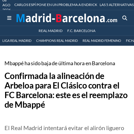
08
CARLOS ESPÍ PONE EN UN PROBLEMA A ENDRICK
LAS 5 ALTERNATIVAS
AGO
2026
REAL MADRID
F.C. BARCELONA
LIGA REAL MADRID
CHAMPIONS REAL MADRID
REAL MADRID FEMENINO
FICH
Mbappé ha sido baja de última hora en Barcelona
Confirmada la alineación de
Arbeloa para El Clásico contra el
FC Barcelona: este es el reemplazo
de Mbappé
El Real Madrid intentará evitar el alirón liguero